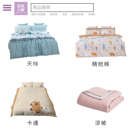
戀家大叔推薦
眠朵雲
涼感
戀家洗衣精
呆萌町