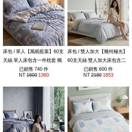
床包 / 單人【風眠藍葉】60支
床包 / 雙人加大【幾何極光】
天絲 單人床包含一件枕套 獨
60支天絲 雙人加大床包含二
家設計 FORME
已銷售 740 件
件枕套 獨家設計 FORME
已銷售 600 件
NT
1600
1360
NT
2180
1853
202605新品
202605新品