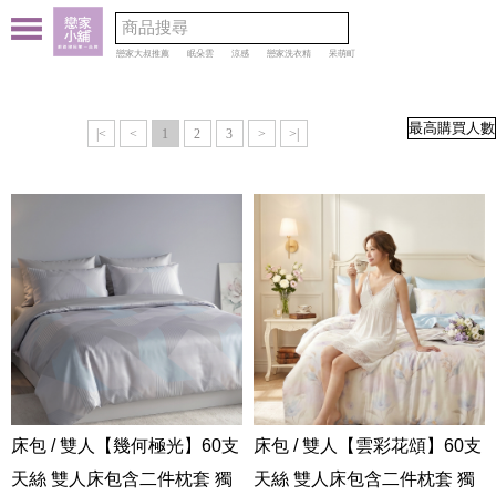
戀家大叔推薦
眠朵雲
涼感
戀家洗衣精
呆萌町
|<
<
1
2
3
>
>|
床包 / 雙人【幾何極光】60支
床包 / 雙人【雲彩花頌】60支
天絲 雙人床包含二件枕套 獨
天絲 雙人床包含二件枕套 獨