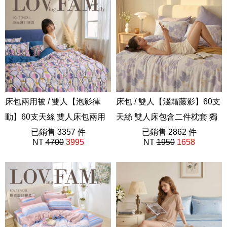
床包兩用被 / 雙人【泡影律
床包 / 雙人【淺霜藤影】60支
動】60支天絲 雙人床包兩用
天絲 雙人床包含二件枕套 獨
被套組 抗菌兩用被 獨家設計
已銷售 3357 件
家設計 FORME
已銷售 2862 件
NT
4700
3995
NT
1950
1658
FORME
202605新品
202508新品