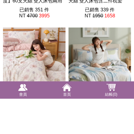
度】60支天絲 雙人床包兩用
天絲 雙人床包含二件枕套
被套組 抗菌兩用被 獨家設計
已銷售 351 件
202506新品
已銷售 339 件
NT
4700
3995
NT
1950
1658
FORME
202605新品
會員
首頁
結帳(0)
兩用被 / 雙人【晨語花映】60
床包兩用被 / 雙人【雲之構
支天絲 雙人抗菌兩用被套
圖】60支天絲 雙人床包兩用
202506新品
已銷售 328 件
被套組 抗菌兩用被 獨家設計
已銷售 322 件
NT
2750
2338
NT
4700
3995
FORME
202605新品