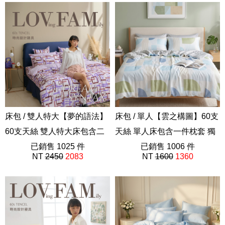
床包 / 雙人特大【夢的語法】
床包 / 單人【雲之構圖】60支
60支天絲 雙人特大床包含二
天絲 單人床包含一件枕套 獨
件枕套 獨家設計 FORME
已銷售 1025 件
家設計 FORME
已銷售 1006 件
NT
2450
2083
NT
1600
1360
202508新品
202605新品