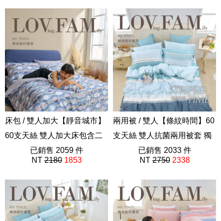
床包 / 雙人加大【靜音城市】
兩用被 / 雙人【條紋時間】60
60支天絲 雙人加大床包含二
支天絲 雙人抗菌兩用被套 獨
件枕套 獨家設計 FORME
已銷售 2059 件
家設計 FORME
已銷售 2033 件
NT
2180
1853
NT
2750
2338
202508新品
202508新品