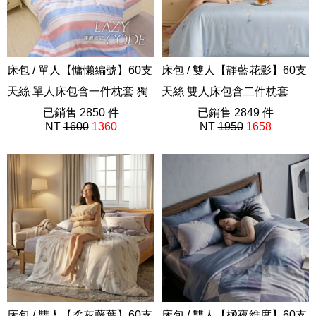
床包 / 單人【慵懶編號】60支
床包 / 雙人【靜藍花影】60支
天絲 單人床包含一件枕套 獨
天絲 雙人床包含二件枕套
家設計 FORME
已銷售 2850 件
202605新品
已銷售 2849 件
NT
1600
1360
NT
1950
1658
202508新品
床包 / 雙人【柔灰藤葉】60支
床包 / 雙人【極夜維度】60支