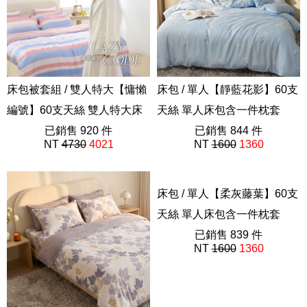
床包被套組 / 雙人特大【慵懶
床包 / 單人【靜藍花影】60支
編號】60支天絲 雙人特大床
天絲 單人床包含一件枕套
包被套組 獨家設計 FORME
已銷售 920 件
202605新品
已銷售 844 件
NT
4730
4021
NT
1600
1360
202508新品