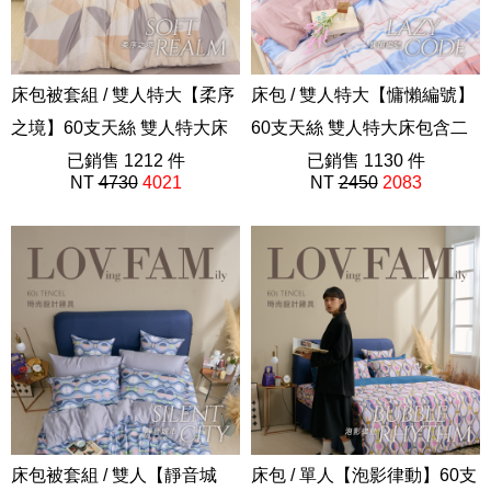
床包被套組 / 雙人特大【柔序
床包 / 雙人特大【慵懶編號】
之境】60支天絲 雙人特大床
60支天絲 雙人特大床包含二
包含被套組 獨家設計
已銷售 1212 件
件枕套 獨家設計 FORME
已銷售 1130 件
NT
4730
4021
NT
2450
2083
FORME
202508新品
202508新品
床包被套組 / 雙人【靜音城
床包 / 單人【泡影律動】60支