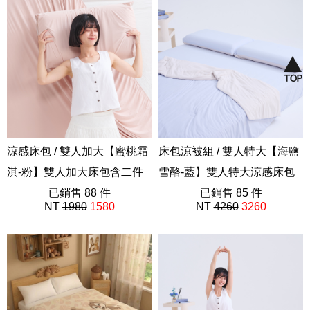
涼感床包 / 雙人加大【蜜桃霜
床包涼被組 / 雙人特大【海鹽
淇-粉】雙人加大床包含二件
雪酪-藍】雙人特大涼感床包
枕套 甜霜系列 瞬間降溫 越躺
已銷售 88 件
涼被組 甜霜系列 瞬間降溫 越
已銷售 85 件
NT
1980
1580
NT
4260
3260
越涼
躺越涼