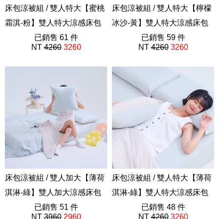
床包涼被組 / 雙人特大【蜜桃
床包涼被組 / 雙人特大【檸檬
霜淇-粉】雙人特大涼感床包
冰沙-黃】雙人特大涼感床包
涼被組 甜霜系列 瞬間降溫 越
已銷售 61 件
涼被組 甜霜系列 瞬間降溫 越
已銷售 59 件
NT
4260
3260
NT
4260
3260
躺越涼
躺越涼
床包涼被組 / 雙人加大【薄荷
床包涼被組 / 雙人特大【薄荷
淇淋-綠】雙人加大涼感床包
淇淋-綠】雙人特大涼感床包
涼被組 甜霜系列 瞬間降溫 越
已銷售 51 件
涼被組 甜霜系列 瞬間降溫 越
已銷售 48 件
NT
3960
2960
NT
4260
3260