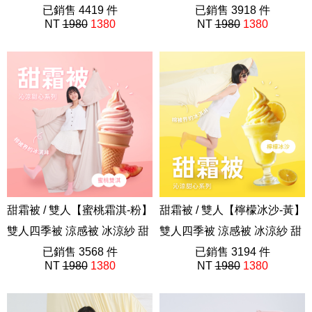
霜系列
已銷售 4419 件
霜系列
已銷售 3918 件
NT
1980
1380
NT
1980
1380
2024
2024
甜霜被 / 雙人【蜜桃霜淇-粉】
甜霜被 / 雙人【檸檬冰沙-黃】
雙人四季被 涼感被 冰涼紗 甜
雙人四季被 涼感被 冰涼紗 甜
霜系列
已銷售 3568 件
霜系列
已銷售 3194 件
NT
1980
1380
NT
1980
1380
2024
2024