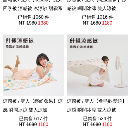
四季被 涼感被 冰涼紗 甜霜系
感被 瞬間冰涼 雙人涼被
列
已銷售 1060 件
已銷售 1016 件
NT
1980
1380
NT
1680
1180
2024 果凍被
涼感被 / 雙人【繽紛蘋果】涼
涼感被 / 雙人【兔熊歡樂頌】
感 瞬間冰涼 雙人涼被
涼感 瞬間冰涼 雙人涼被
已銷售 617 件
已銷售 524 件
NT
1680
1180
NT
1680
1180