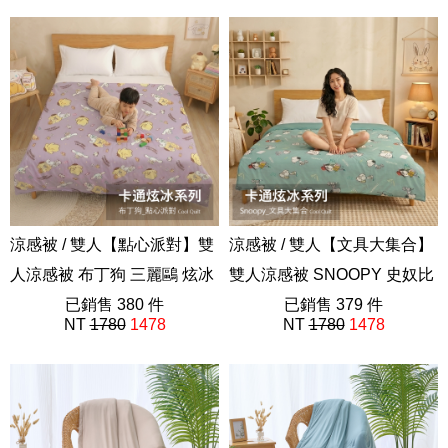
涼感被 / 雙人【點心派對】雙
涼感被 / 雙人【文具大集合】
人涼感被 布丁狗 三麗鷗 炫冰
雙人涼感被 SNOOPY 史奴比
系列
已銷售 380 件
炫冰系列
已銷售 379 件
NT
1780
1478
NT
1780
1478