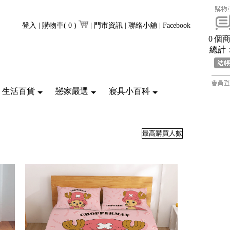
登入
|
購物車( 0 )
|
門市資訊
|
聯絡小舖
|
Facebook
0
個
總計
生活百貨
戀家嚴選
寢具小百科
熱門文章
麻將蓆．涼蓆
戀家洗衣精
眠朵雲2.0 募資平台最快突破千萬
戀家洗衣精
棉被收納袋
枕頭
洗衣精
眠朵雲3.0募資枕頭最高金額紀錄
壓縮收納袋
超慢跑墊
洗衣袋
一入組
棉被是不能曬太陽的嗎？
收納系列
毛巾浴巾
三入組
石墨烯黑科技?
置物 / 抽屜箱
迪士尼拖鞋
洗衣袋
五入組
揭密標籤看不見的隱形成本
收納籃 / 盒
親子款
吉依卡哇門簾
眠朵雲2.0【段慧琳 Windy】
椅子 / 板凳
兒童款
獨家花色抱枕
天絲是什麼?
吸盤掛鉤
成人款
兩用被套跟被套有什麼不同?使用
蒙古包蚊帳
兩用被套的優點
生活毛巾類