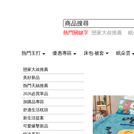
熱門關鍵字
戀家大叔推薦
眠
熱門主打
優惠專區
床包‧被套
眠朵雲
戀家大叔推薦
絕版品專區(不定期更新)
100%天絲
最高密度
單人
戀家大叔推薦
美好新品
100%精梳棉(40/60支)
FORME系列
三代專用
雙人
單人
美好新品
熱門天絲推薦
天絲被套 / 兩用被
永恆天絲系列
雙人加大
雙人
單人
熱門天絲推薦
2026必買單品
精梳純棉
織島系列
雙人特大
雙人加大
雙人
2026必買單品
單人
加購品專區
特價未來天絲
100%精梳棉
雙人特大
雙人加大
雙人
加購品專區
單人
舒適生活枕頭
極致系列
雙人特大
雙人加大
舒適生活枕頭
雙人
單人
新生活提案
80支天絲棉
雙人加大
新生活提案
雙人
單人
訂製床裙
雙人特大
可愛爆擊新品
雙人加大
雙人
帝王摺
打卡床組