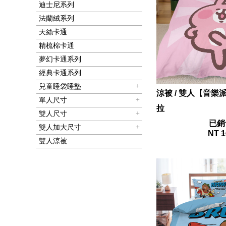
雙人兩用被套
雙人加大床包兩用被套組
迪士尼系列
雙人特大床包被套組
雙人床包兩用被套組
雙人加大床包涼被組
法蘭絨系列
雙人特大床包兩用被套組
雙人床包涼被組
雙人特大床包涼被組
天絲卡通
精梳棉卡通
夢幻卡通系列
經典卡通系列
+
兒童睡袋睡墊
涼被 / 雙人【音樂
+
單人尺寸
拉
+
雙人尺寸
ABF201
已銷售
+
雙人加大尺寸
NT
1
雙人涼被