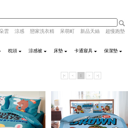
朵雲
涼感
戀家洗衣精
呆萌町
新品天絲
超慢跑墊
枕頭
涼感被
床墊
卡通寢具
保潔墊
支撐枕
破億銷量枕
涼感抗暑專區
眠朵雲之床
可愛爆擊新品
防水床包
甜霜系列
單人
枕套
可水洗枕系列
機能設計型
乳膠床墊
炫冰系列
床包式
天絲涼感紗
雙人
機能型涼被/ 四季被
5cm
單人
石墨烯遠紅外線
韓版棉被
記憶床墊
卡通四季被
平鋪式
|<
<
1
>
>|
涼感被之王
雙人加大
10cm
設計款涼被
雙人
5cm
單人
止鼾枕系列
卡通四季被
獨立筒床墊
吉伊卡哇
枕頭保潔墊
花色涼感被
雙人特大
嬰幼兒專用
織島系列
雙人加大
7cm / 7.6cm
雙人
單人
記憶枕系列
暖暖被/毛毯
學生外宿床墊
飛天小女警
雙人特大
雙人加大
雙人
暖暖被
5cm
機能枕系列
抗寒機能冬被
床頭、床底
大耳狗
雙人特大
透氣床墊水洗枕組合包
毛毯 / 袖毯
乳膠枕系列
水鳥羽絨被
史奴比
羽絨枕
石墨烯黑科技
酷洛米
兒童枕
貓福珊迪