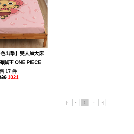
【粉色出擊】雙人加大床
賊王 ONE PIECE
 17 件
230
1021
|<
<
1
>
>|