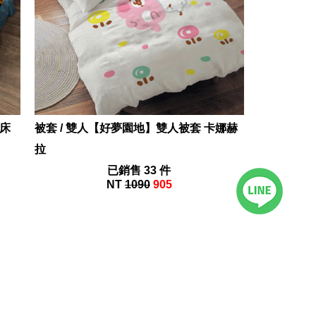
大床
被套 / 雙人【好夢園地】雙人被套 卡娜赫
拉
ABF212
已銷售 33 件
NT
1090
905