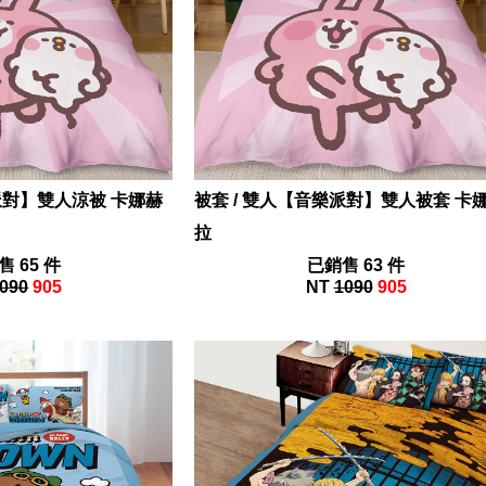
兒童睡袋睡墊
一般睡袋
單人尺寸
三合一睡墊組
床包
雙人尺寸
被套
床包
雙人加大尺寸
床包被套組
被套
床包
雙人涼被
床包涼被組
床包被套組
床包被套組
雙人兩用被套
派對】雙人涼被 卡娜赫
被套 / 雙人【音樂派對】雙人被套 卡
床包涼被組
床包涼被組
床包兩用被套組
拉
床包兩用被套組
 65 件
ABF201
已銷售 63 件
090
905
NT
1090
905