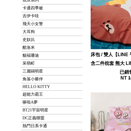
炫冰系列
雙人特大
雙人加大
傳統細摺
100%純棉
卡通四季被
單人
吉伊卡哇
涼感床包
雙人
單人
飛天小女警
匹馬棉
雙人加大
雙人
雙人
大耳狗
經典素色
雙人特大
雙人加大
雙人加大
史奴比
單人
熱門獨家系列
雙人特大
雙人
酷洛米
單人
租屋外宿系列
雙人加大
床包 / 雙人【LI
貓福珊迪
雙人
單人
搖粒絨系列
雙人特大
雙人加大
含二件枕套 熊大 LIN
呆萌町
雙人
單人
可愛動物風
雙人特大
三麗鷗明星
雙人加大
ABE201
已銷售
雙人
單人
NT
1
條紋幾何
角落小夥伴
雙人加大
雙人
單人
HELLO KITTY
花朵系列
雙人加大
雙人
單人
超能力霸王
單人尺寸
雙人特大
雙人加大
雙人
單人床包
哆啦A夢
雙人尺寸
雙人特大
雙人加大
單人被套
雙人床包
BT21宇宙明星
雙人加大尺寸
雙人特大
單人床包被套組
雙人被套
DC正義聯盟
雙人加大床包
雙人特大尺寸
雙人床包被套組
熱門日系卡通
雙人加大床包被套組
雙人特大床包
美式信封枕套