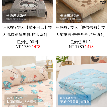
涼感被 / 雙人【喵不可言】雙
涼感被 / 雙人【快樂共舞】雙
人涼感被 魯斯佛 炫冰系列
人涼感被 奇奇蒂蒂 炫冰系列
已銷售 90 件
已銷售 81 件
NT
1780
1478
NT
1780
1478