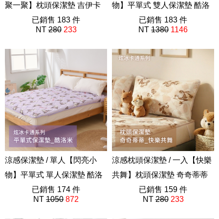
聚一聚】枕頭保潔墊 吉伊卡
物】平單式 雙人保潔墊 酷洛
哇 Chiikawa 卡通 炫冰系列
已銷售 183 件
米 卡通 炫冰系列
已銷售 183 件
NT
280
233
NT
1380
1146
涼感保潔墊 / 單人【閃亮小
涼感枕頭保潔墊 / 一入【快樂
物】平單式 單人保潔墊 酷洛
共舞】枕頭保潔墊 奇奇蒂蒂
米 卡通 炫冰系列
已銷售 174 件
卡通 炫冰系列
已銷售 159 件
NT
1050
872
NT
280
233