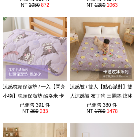
NT
1050
872
NT
1280
1063
涼感枕頭保潔墊 / 一入【閃亮
涼感被 / 雙人【點心派對】雙
小物】枕頭保潔墊 酷洛米 卡
人涼感被 布丁狗 三麗鷗 炫冰
通 炫冰系列
已銷售 391 件
系列
已銷售 380 件
NT
280
233
NT
1780
1478