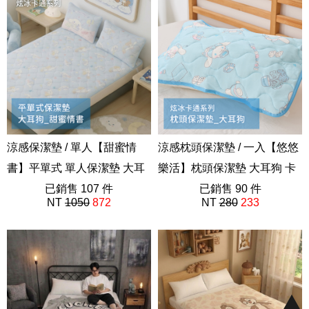
涼感保潔墊 / 單人【甜蜜情
涼感枕頭保潔墊 / 一入【悠悠
書】平單式 單人保潔墊 大耳
樂活】枕頭保潔墊 大耳狗 卡
狗 卡通 炫冰系列
已銷售 107 件
通 炫冰系列
已銷售 90 件
NT
1050
872
NT
280
233