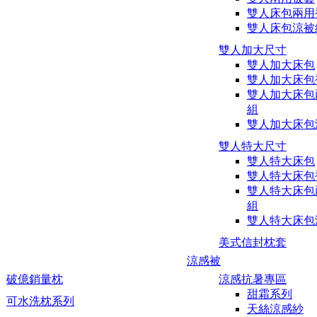
雙人床包兩用
雙人床包涼被
雙人加大尺寸
雙人加大床包
雙人加大床包
雙人加大床包
組
雙人加大床包
雙人特大尺寸
雙人特大床包
雙人特大床包
雙人特大床包
組
雙人特大床包
美式信封枕套
涼感被
破億銷量枕
涼感抗暑專區
甜霜系列
可水洗枕系列
天絲涼感紗