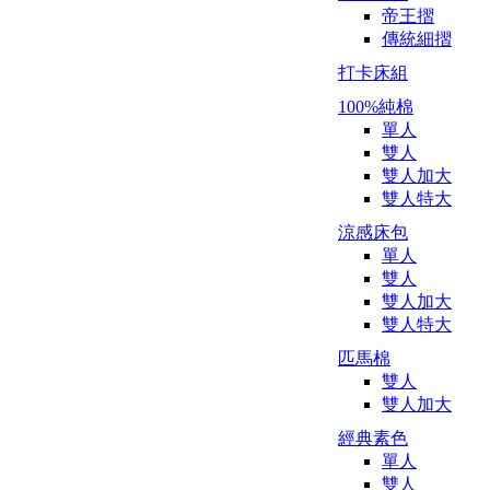
帝王摺
傳統細摺
打卡床組
100%純棉
單人
雙人
雙人加大
雙人特大
涼感床包
單人
雙人
雙人加大
雙人特大
匹馬棉
雙人
雙人加大
經典素色
單人
雙人