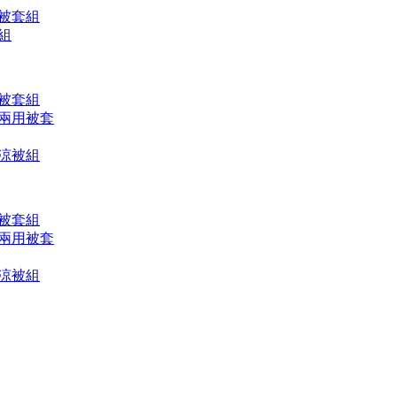
被套組
組
被套組
兩用被套
涼被組
被套組
兩用被套
涼被組