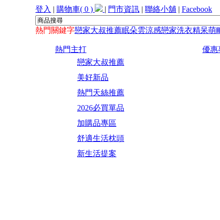
登入
|
購物車( 0 )
|
門市資訊
|
聯絡小舖
|
Facebook
熱門關鍵字
戀家大叔推薦
眠朵雲
涼感
戀家洗衣精
呆萌
熱門主打
優惠
戀家大叔推薦
美好新品
熱門天絲推薦
2026必買單品
加購品專區
舒適生活枕頭
新生活提案