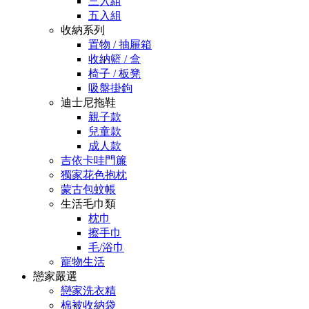
三入組
五入組
收納系列
置物 / 抽屜箱
收納籃 / 盒
椅子 / 板凳
吸盤掛鉤
迪士尼拖鞋
親子款
兒童款
成人款
吉依卡哇門簾
獨家花色抱枕
蒙古包蚊帳
生活毛巾類
枕巾
擦手巾
毛/浴巾
寵物生活
戀家嚴選
戀家洗衣精
棉被收納袋