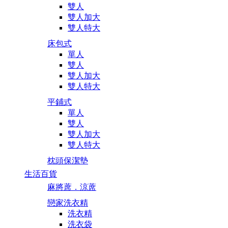
雙人
雙人加大
雙人特大
床包式
單人
雙人
雙人加大
雙人特大
平鋪式
單人
雙人
雙人加大
雙人特大
枕頭保潔墊
生活百貨
麻將蓆．涼蓆
戀家洗衣精
洗衣精
洗衣袋