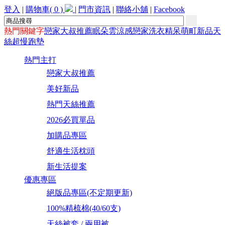
登入
|
購物車( 0 )
|
門市資訊
|
聯絡小舖
|
Facebook
熱門關鍵字
戀家大叔推薦
眠朵雲
涼感
戀家洗衣精
呆萌町
新品天
絲
超慢跑墊
熱門主打
戀家大叔推薦
美好新品
熱門天絲推薦
2026必買單品
加購品專區
舒適生活枕頭
新生活提案
優惠專區
絕版品專區(不定期更新)
100%精梳棉(40/60支)
天絲被套 / 兩用被