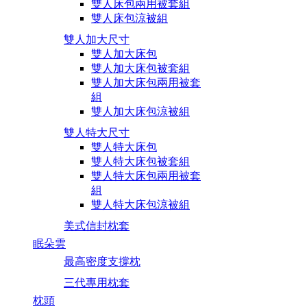
雙人床包兩用被套組
雙人床包涼被組
雙人加大尺寸
雙人加大床包
雙人加大床包被套組
雙人加大床包兩用被套
組
雙人加大床包涼被組
雙人特大尺寸
雙人特大床包
雙人特大床包被套組
雙人特大床包兩用被套
組
雙人特大床包涼被組
美式信封枕套
眠朵雲
最高密度支撐枕
三代專用枕套
枕頭