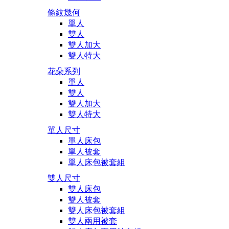
條紋幾何
單人
雙人
雙人加大
雙人特大
花朵系列
單人
雙人
雙人加大
雙人特大
單人尺寸
單人床包
單人被套
單人床包被套組
雙人尺寸
雙人床包
雙人被套
雙人床包被套組
雙人兩用被套