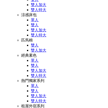
雙人加大
雙人特大
涼感床包
單人
雙人
雙人加大
雙人特大
匹馬棉
雙人
雙人加大
經典素色
單人
雙人
雙人加大
雙人特大
熱門獨家系列
單人
雙人
雙人加大
雙人特大
租屋外宿系列