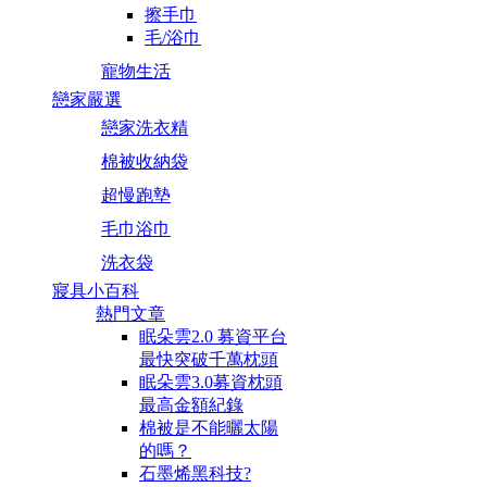
擦手巾
毛/浴巾
寵物生活
戀家嚴選
戀家洗衣精
棉被收納袋
超慢跑墊
毛巾浴巾
洗衣袋
寢具小百科
熱門文章
眠朵雲2.0 募資平台
最快突破千萬枕頭
眠朵雲3.0募資枕頭
最高金額紀錄
棉被是不能曬太陽
的嗎？
石墨烯黑科技?