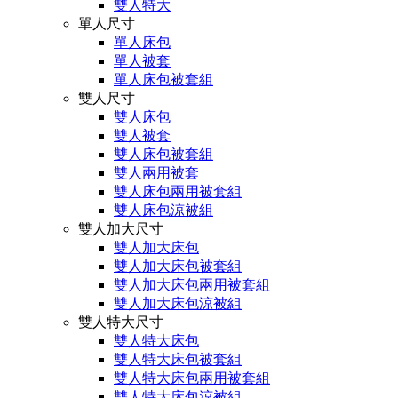
雙人特大
單人尺寸
單人床包
單人被套
單人床包被套組
雙人尺寸
雙人床包
雙人被套
雙人床包被套組
雙人兩用被套
雙人床包兩用被套組
雙人床包涼被組
雙人加大尺寸
雙人加大床包
雙人加大床包被套組
雙人加大床包兩用被套組
雙人加大床包涼被組
雙人特大尺寸
雙人特大床包
雙人特大床包被套組
雙人特大床包兩用被套組
雙人特大床包涼被組