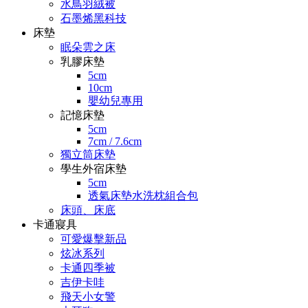
水鳥羽絨被
石墨烯黑科技
床墊
眠朵雲之床
乳膠床墊
5cm
10cm
嬰幼兒專用
記憶床墊
5cm
7cm / 7.6cm
獨立筒床墊
學生外宿床墊
5cm
透氣床墊水洗枕組合包
床頭、床底
卡通寢具
可愛爆擊新品
炫冰系列
卡通四季被
吉伊卡哇
飛天小女警