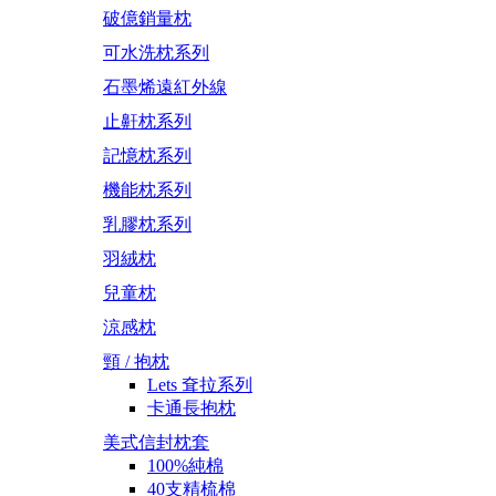
破億銷量枕
可水洗枕系列
石墨烯遠紅外線
止鼾枕系列
記憶枕系列
機能枕系列
乳膠枕系列
羽絨枕
兒童枕
涼感枕
頸 / 抱枕
Lets 耷拉系列
卡通長抱枕
美式信封枕套
100%純棉
40支精梳棉