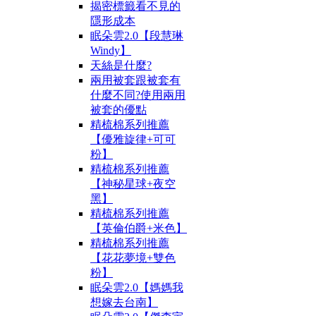
揭密標籤看不見的
隱形成本
眠朵雲2.0【段慧琳
Windy】
天絲是什麼?
兩用被套跟被套有
什麼不同?使用兩用
被套的優點
精梳棉系列推薦
【優雅旋律+可可
粉】
精梳棉系列推薦
【神秘星球+夜空
黑】
精梳棉系列推薦
【英倫伯爵+米色】
精梳棉系列推薦
【花花夢境+雙色
粉】
眠朵雲2.0【媽媽我
想嫁去台南】