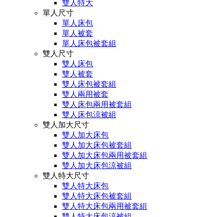
雙人特大
單人尺寸
單人床包
單人被套
單人床包被套組
雙人尺寸
雙人床包
雙人被套
雙人床包被套組
雙人兩用被套
雙人床包兩用被套組
雙人床包涼被組
雙人加大尺寸
雙人加大床包
雙人加大床包被套組
雙人加大床包兩用被套組
雙人加大床包涼被組
雙人特大尺寸
雙人特大床包
雙人特大床包被套組
雙人特大床包兩用被套組
雙人特大床包涼被組