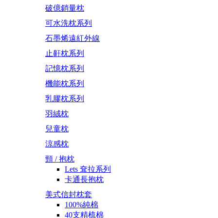
破億銷量枕
可水洗枕系列
石墨烯遠紅外線
止鼾枕系列
記憶枕系列
機能枕系列
乳膠枕系列
羽絨枕
兒童枕
涼感枕
頸 / 抱枕
Lets 耷拉系列
卡通長抱枕
美式信封枕套
100%純棉
40支精梳棉