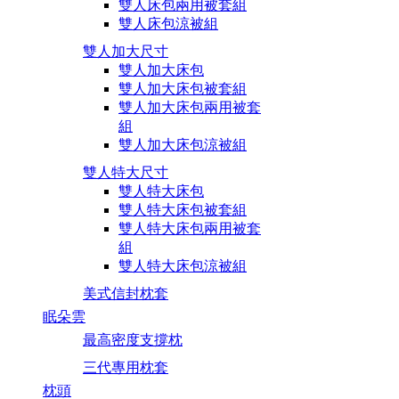
雙人床包兩用被套組
雙人床包涼被組
雙人加大尺寸
雙人加大床包
雙人加大床包被套組
雙人加大床包兩用被套
組
雙人加大床包涼被組
雙人特大尺寸
雙人特大床包
雙人特大床包被套組
雙人特大床包兩用被套
組
雙人特大床包涼被組
美式信封枕套
眠朵雲
最高密度支撐枕
三代專用枕套
枕頭