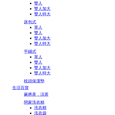
雙人
雙人加大
雙人特大
床包式
單人
雙人
雙人加大
雙人特大
平鋪式
單人
雙人
雙人加大
雙人特大
枕頭保潔墊
生活百貨
麻將蓆．涼蓆
戀家洗衣精
洗衣精
洗衣袋