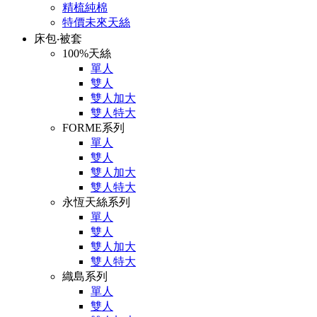
精梳純棉
特價未來天絲
床包‧被套
100%天絲
單人
雙人
雙人加大
雙人特大
FORME系列
單人
雙人
雙人加大
雙人特大
永恆天絲系列
單人
雙人
雙人加大
雙人特大
織島系列
單人
雙人