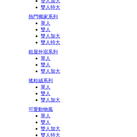
雙人加大
雙人特大
熱門獨家系列
單人
雙人
雙人加大
雙人特大
租屋外宿系列
單人
雙人
雙人加大
搖粒絨系列
單人
雙人
雙人加大
可愛動物風
單人
雙人
雙人加大
雙人特大