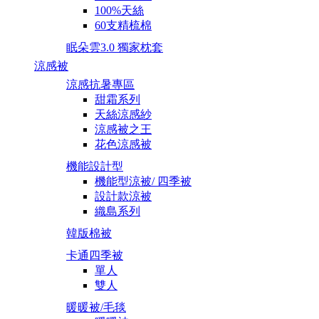
100%天絲
60支精梳棉
眠朵雲3.0 獨家枕套
涼感被
涼感抗暑專區
甜霜系列
天絲涼感紗
涼感被之王
花色涼感被
機能設計型
機能型涼被/ 四季被
設計款涼被
織島系列
韓版棉被
卡通四季被
單人
雙人
暖暖被/毛毯