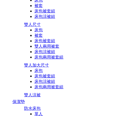
床包
被套
床包被套組
床包涼被組
雙人尺寸
床包
被套
床包被套組
雙人兩用被套
床包涼被組
床包兩用被套組
雙人加大尺寸
床包
床包被套組
床包涼被組
床包兩用被套組
雙人涼被
保潔墊
防水床包
單人