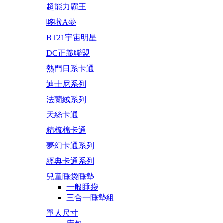
超能力霸王
哆啦A夢
BT21宇宙明星
DC正義聯盟
熱門日系卡通
迪士尼系列
法蘭絨系列
天絲卡通
精梳棉卡通
夢幻卡通系列
經典卡通系列
兒童睡袋睡墊
一般睡袋
三合一睡墊組
單人尺寸