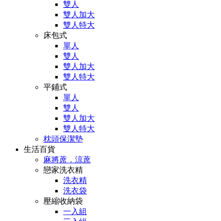
雙人
雙人加大
雙人特大
床包式
單人
雙人
雙人加大
雙人特大
平鋪式
單人
雙人
雙人加大
雙人特大
枕頭保潔墊
生活百貨
麻將蓆．涼蓆
戀家洗衣精
洗衣精
洗衣袋
壓縮收納袋
一入組