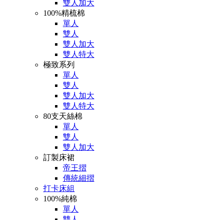
雙人加大
100%精梳棉
單人
雙人
雙人加大
雙人特大
極致系列
單人
雙人
雙人加大
雙人特大
80支天絲棉
單人
雙人
雙人加大
訂製床裙
帝王摺
傳統細摺
打卡床組
100%純棉
單人
雙人