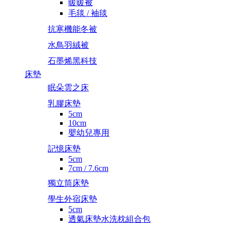
暖暖被
毛毯 / 袖毯
抗寒機能冬被
水鳥羽絨被
石墨烯黑科技
床墊
眠朵雲之床
乳膠床墊
5cm
10cm
嬰幼兒專用
記憶床墊
5cm
7cm / 7.6cm
獨立筒床墊
學生外宿床墊
5cm
透氣床墊水洗枕組合包