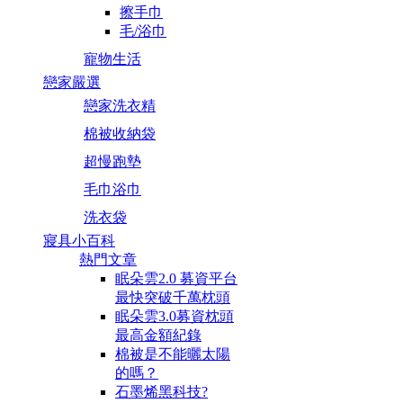
擦手巾
毛/浴巾
寵物生活
戀家嚴選
戀家洗衣精
棉被收納袋
超慢跑墊
毛巾浴巾
洗衣袋
寢具小百科
熱門文章
眠朵雲2.0 募資平台
最快突破千萬枕頭
眠朵雲3.0募資枕頭
最高金額紀錄
棉被是不能曬太陽
的嗎？
石墨烯黑科技?