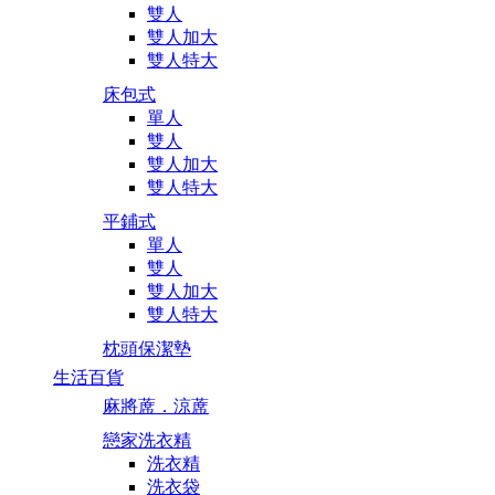
雙人
雙人加大
雙人特大
床包式
單人
雙人
雙人加大
雙人特大
平鋪式
單人
雙人
雙人加大
雙人特大
枕頭保潔墊
生活百貨
麻將蓆．涼蓆
戀家洗衣精
洗衣精
洗衣袋