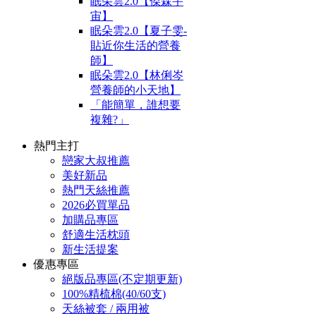
眠朵雲2.0【傑森宇
宙】
眠朵雲2.0【夏子雯-
貼近你生活的營養
師】
眠朵雲2.0【林俐岑
營養師的小天地】
「能簡單，誰想要
複雜?」
熱門主打
戀家大叔推薦
美好新品
熱門天絲推薦
2026必買單品
加購品專區
舒適生活枕頭
新生活提案
優惠專區
絕版品專區(不定期更新)
100%精梳棉(40/60支)
天絲被套 / 兩用被