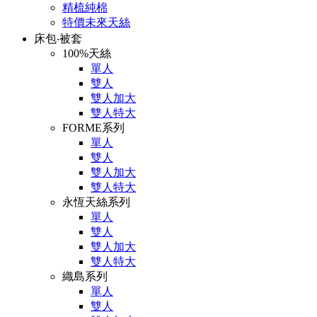
精梳純棉
特價未來天絲
床包‧被套
100%天絲
單人
雙人
雙人加大
雙人特大
FORME系列
單人
雙人
雙人加大
雙人特大
永恆天絲系列
單人
雙人
雙人加大
雙人特大
織島系列
單人
雙人