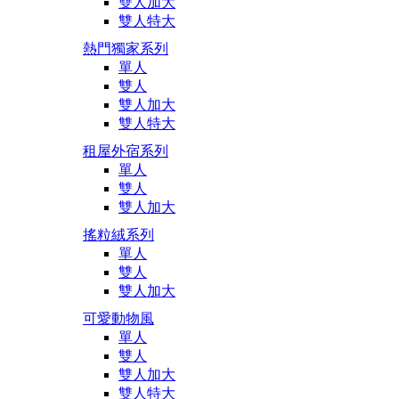
雙人加大
雙人特大
熱門獨家系列
單人
雙人
雙人加大
雙人特大
租屋外宿系列
單人
雙人
雙人加大
搖粒絨系列
單人
雙人
雙人加大
可愛動物風
單人
雙人
雙人加大
雙人特大