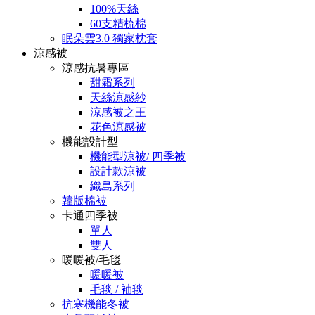
100%天絲
60支精梳棉
眠朵雲3.0 獨家枕套
涼感被
涼感抗暑專區
甜霜系列
天絲涼感紗
涼感被之王
花色涼感被
機能設計型
機能型涼被/ 四季被
設計款涼被
織島系列
韓版棉被
卡通四季被
單人
雙人
暖暖被/毛毯
暖暖被
毛毯 / 袖毯
抗寒機能冬被