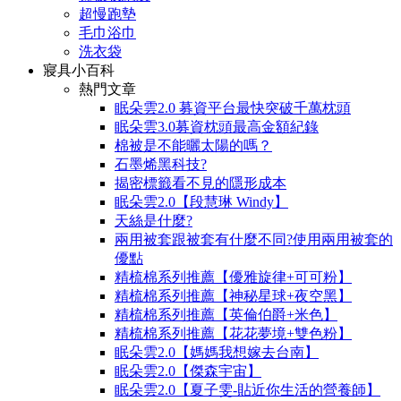
超慢跑墊
毛巾浴巾
洗衣袋
寢具小百科
熱門文章
眠朵雲2.0 募資平台最快突破千萬枕頭
眠朵雲3.0募資枕頭最高金額紀錄
棉被是不能曬太陽的嗎？
石墨烯黑科技?
揭密標籤看不見的隱形成本
眠朵雲2.0【段慧琳 Windy】
天絲是什麼?
兩用被套跟被套有什麼不同?使用兩用被套的
優點
精梳棉系列推薦【優雅旋律+可可粉】
精梳棉系列推薦【神秘星球+夜空黑】
精梳棉系列推薦【英倫伯爵+米色】
精梳棉系列推薦【花花夢境+雙色粉】
眠朵雲2.0【媽媽我想嫁去台南】
眠朵雲2.0【傑森宇宙】
眠朵雲2.0【夏子雯-貼近你生活的營養師】