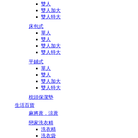
雙人
雙人加大
雙人特大
床包式
單人
雙人
雙人加大
雙人特大
平鋪式
單人
雙人
雙人加大
雙人特大
枕頭保潔墊
生活百貨
麻將蓆．涼蓆
戀家洗衣精
洗衣精
洗衣袋