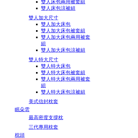
雙人床包兩用被套組
雙人床包涼被組
雙人加大尺寸
雙人加大床包
雙人加大床包被套組
雙人加大床包兩用被套
組
雙人加大床包涼被組
雙人特大尺寸
雙人特大床包
雙人特大床包被套組
雙人特大床包兩用被套
組
雙人特大床包涼被組
美式信封枕套
眠朵雲
最高密度支撐枕
三代專用枕套
枕頭