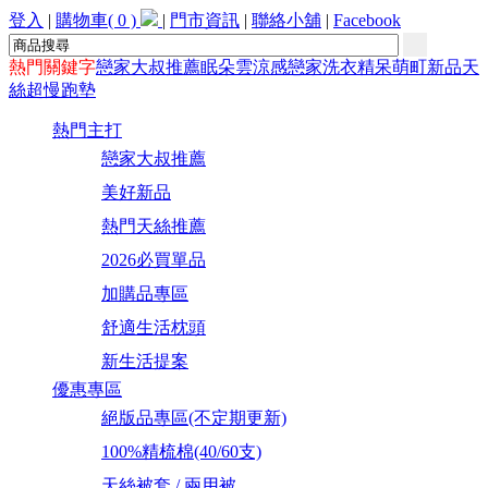
登入
|
購物車( 0 )
|
門市資訊
|
聯絡小舖
|
Facebook
熱門關鍵字
戀家大叔推薦
眠朵雲
涼感
戀家洗衣精
呆萌町
新品天
絲
超慢跑墊
熱門主打
戀家大叔推薦
美好新品
熱門天絲推薦
2026必買單品
加購品專區
舒適生活枕頭
新生活提案
優惠專區
絕版品專區(不定期更新)
100%精梳棉(40/60支)
天絲被套 / 兩用被