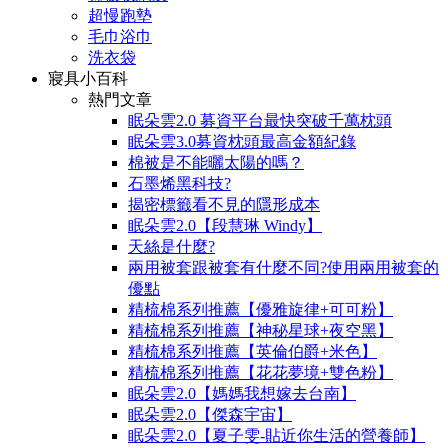
超慢跑墊
毛巾浴巾
洗衣袋
寢具小百科
熱門文章
眠朵雲2.0 募資平台最快突破千萬枕頭
眠朵雲3.0募資枕頭最高金額紀錄
棉被是不能曬太陽的嗎？
石墨烯黑科技?
揭密標籤看不見的隱形成本
眠朵雲2.0【段慧琳 Windy】
天絲是什麼?
兩用被套跟被套有什麼不同?使用兩用被套的
優點
精梳棉系列推薦【優雅旋律+可可粉】
精梳棉系列推薦【神秘星球+夜空黑】
精梳棉系列推薦【英倫伯爵+米色】
精梳棉系列推薦【花花夢境+雙色粉】
眠朵雲2.0【媽媽我想嫁去台南】
眠朵雲2.0【傑森宇宙】
眠朵雲2.0【夏子雯-貼近你生活的營養師】