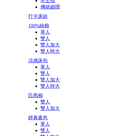
帝王摺
傳統細摺
打卡床組
100%純棉
單人
雙人
雙人加大
雙人特大
涼感床包
單人
雙人
雙人加大
雙人特大
匹馬棉
雙人
雙人加大
經典素色
單人
雙人