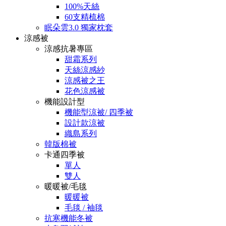
100%天絲
60支精梳棉
眠朵雲3.0 獨家枕套
涼感被
涼感抗暑專區
甜霜系列
天絲涼感紗
涼感被之王
花色涼感被
機能設計型
機能型涼被/ 四季被
設計款涼被
織島系列
韓版棉被
卡通四季被
單人
雙人
暖暖被/毛毯
暖暖被
毛毯 / 袖毯
抗寒機能冬被