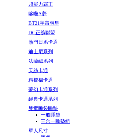
超能力霸王
哆啦A夢
BT21宇宙明星
DC正義聯盟
熱門日系卡通
迪士尼系列
法蘭絨系列
天絲卡通
精梳棉卡通
夢幻卡通系列
經典卡通系列
兒童睡袋睡墊
一般睡袋
三合一睡墊組
單人尺寸