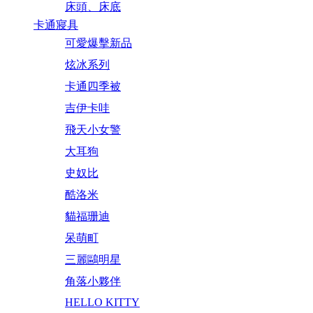
床頭、床底
卡通寢具
可愛爆擊新品
炫冰系列
卡通四季被
吉伊卡哇
飛天小女警
大耳狗
史奴比
酷洛米
貓福珊迪
呆萌町
三麗鷗明星
角落小夥伴
HELLO KITTY