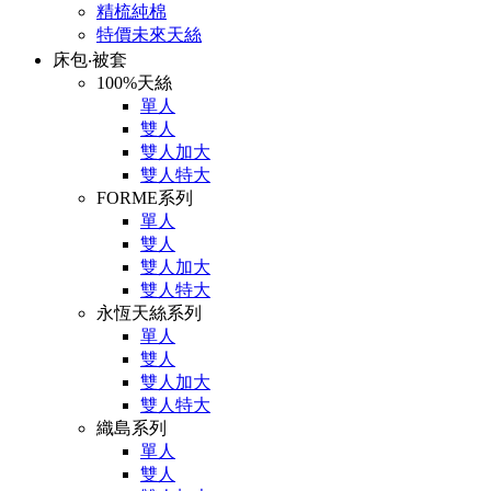
精梳純棉
特價未來天絲
床包‧被套
100%天絲
單人
雙人
雙人加大
雙人特大
FORME系列
單人
雙人
雙人加大
雙人特大
永恆天絲系列
單人
雙人
雙人加大
雙人特大
織島系列
單人
雙人