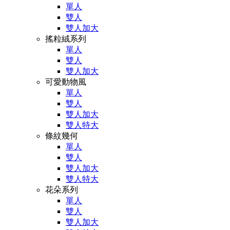
單人
雙人
雙人加大
搖粒絨系列
單人
雙人
雙人加大
可愛動物風
單人
雙人
雙人加大
雙人特大
條紋幾何
單人
雙人
雙人加大
雙人特大
花朵系列
單人
雙人
雙人加大