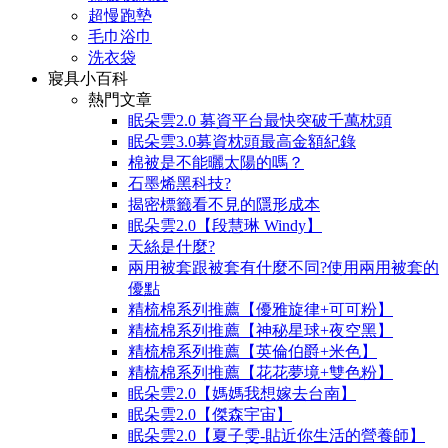
超慢跑墊
毛巾浴巾
洗衣袋
寢具小百科
熱門文章
眠朵雲2.0 募資平台最快突破千萬枕頭
眠朵雲3.0募資枕頭最高金額紀錄
棉被是不能曬太陽的嗎？
石墨烯黑科技?
揭密標籤看不見的隱形成本
眠朵雲2.0【段慧琳 Windy】
天絲是什麼?
兩用被套跟被套有什麼不同?使用兩用被套的
優點
精梳棉系列推薦【優雅旋律+可可粉】
精梳棉系列推薦【神秘星球+夜空黑】
精梳棉系列推薦【英倫伯爵+米色】
精梳棉系列推薦【花花夢境+雙色粉】
眠朵雲2.0【媽媽我想嫁去台南】
眠朵雲2.0【傑森宇宙】
眠朵雲2.0【夏子雯-貼近你生活的營養師】