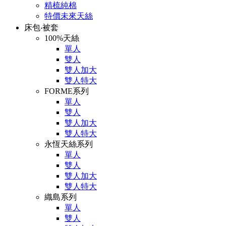
精梳純棉
特價未來天絲
床包‧被套
100%天絲
單人
雙人
雙人加大
雙人特大
FORME系列
單人
雙人
雙人加大
雙人特大
永恆天絲系列
單人
雙人
雙人加大
雙人特大
織島系列
單人
雙人