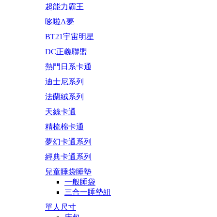
超能力霸王
哆啦A夢
BT21宇宙明星
DC正義聯盟
熱門日系卡通
迪士尼系列
法蘭絨系列
天絲卡通
精梳棉卡通
夢幻卡通系列
經典卡通系列
兒童睡袋睡墊
一般睡袋
三合一睡墊組
單人尺寸