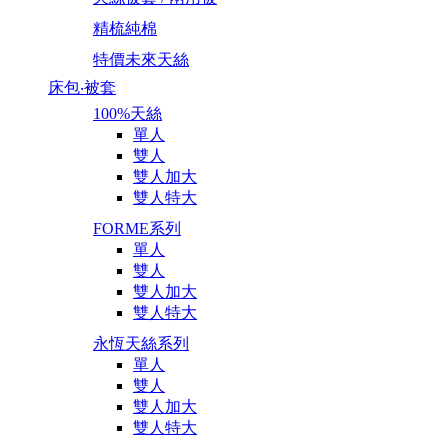
精梳純棉
特價未來天絲
床包‧被套
100%天絲
單人
雙人
雙人加大
雙人特大
FORME系列
單人
雙人
雙人加大
雙人特大
永恆天絲系列
單人
雙人
雙人加大
雙人特大