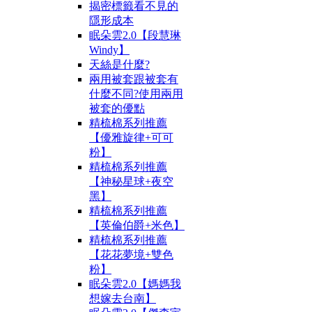
揭密標籤看不見的
隱形成本
眠朵雲2.0【段慧琳
Windy】
天絲是什麼?
兩用被套跟被套有
什麼不同?使用兩用
被套的優點
精梳棉系列推薦
【優雅旋律+可可
粉】
精梳棉系列推薦
【神秘星球+夜空
黑】
精梳棉系列推薦
【英倫伯爵+米色】
精梳棉系列推薦
【花花夢境+雙色
粉】
眠朵雲2.0【媽媽我
想嫁去台南】