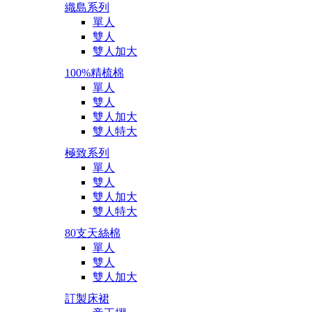
織島系列
單人
雙人
雙人加大
100%精梳棉
單人
雙人
雙人加大
雙人特大
極致系列
單人
雙人
雙人加大
雙人特大
80支天絲棉
單人
雙人
雙人加大
訂製床裙