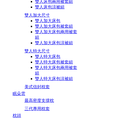
雙人床包兩用被套組
雙人床包涼被組
雙人加大尺寸
雙人加大床包
雙人加大床包被套組
雙人加大床包兩用被套
組
雙人加大床包涼被組
雙人特大尺寸
雙人特大床包
雙人特大床包被套組
雙人特大床包兩用被套
組
雙人特大床包涼被組
美式信封枕套
眠朵雲
最高密度支撐枕
三代專用枕套
枕頭