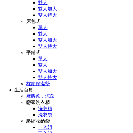
雙人
雙人加大
雙人特大
床包式
單人
雙人
雙人加大
雙人特大
平鋪式
單人
雙人
雙人加大
雙人特大
枕頭保潔墊
生活百貨
麻將蓆．涼蓆
戀家洗衣精
洗衣精
洗衣袋
壓縮收納袋
一入組