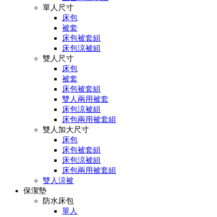
單人尺寸
床包
被套
床包被套組
床包涼被組
雙人尺寸
床包
被套
床包被套組
雙人兩用被套
床包涼被組
床包兩用被套組
雙人加大尺寸
床包
床包被套組
床包涼被組
床包兩用被套組
雙人涼被
保潔墊
防水床包
單人