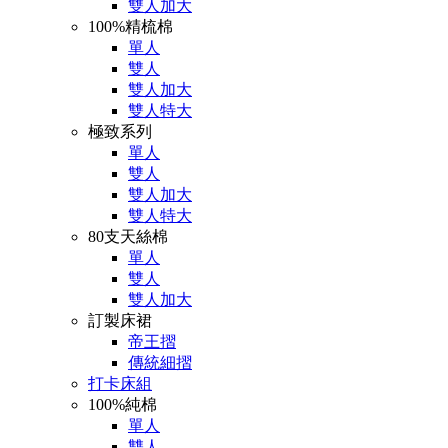
雙人加大
100%精梳棉
單人
雙人
雙人加大
雙人特大
極致系列
單人
雙人
雙人加大
雙人特大
80支天絲棉
單人
雙人
雙人加大
訂製床裙
帝王摺
傳統細摺
打卡床組
100%純棉
單人
雙人