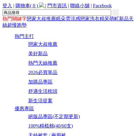
登入
|
購物車( 0 )
|
門市資訊
|
聯絡小舖
|
Facebook
熱門關鍵字
戀家大叔推薦
眠朵雲
涼感
戀家洗衣精
呆萌町
新品天
絲
超慢跑墊
熱門主打
戀家大叔推薦
美好新品
熱門天絲推薦
2026必買單品
加購品專區
舒適生活枕頭
新生活提案
優惠專區
絕版品專區(不定期更新)
100%精梳棉(40/60支)
天絲被套 / 兩用被