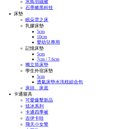
水鳥羽絨被
石墨烯黑科技
床墊
眠朵雲之床
乳膠床墊
5cm
10cm
嬰幼兒專用
記憶床墊
5cm
7cm / 7.6cm
獨立筒床墊
學生外宿床墊
5cm
透氣床墊水洗枕組合包
床頭、床底
卡通寢具
可愛爆擊新品
炫冰系列
卡通四季被
吉伊卡哇
飛天小女警