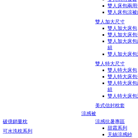
雙人床包兩用
雙人床包涼被
雙人加大尺寸
雙人加大床包
雙人加大床包
雙人加大床包
組
雙人加大床包
雙人特大尺寸
雙人特大床包
雙人特大床包
雙人特大床包
組
雙人特大床包
美式信封枕套
涼感被
破億銷量枕
涼感抗暑專區
甜霜系列
可水洗枕系列
天絲涼感紗