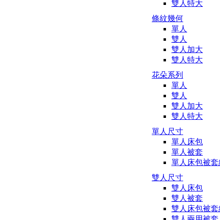
雙人特大
條紋幾何
單人
雙人
雙人加大
雙人特大
花朵系列
單人
雙人
雙人加大
雙人特大
單人尺寸
單人床包
單人被套
單人床包被套
雙人尺寸
雙人床包
雙人被套
雙人床包被套
雙人兩用被套