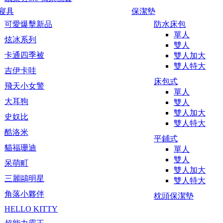
寢具
保潔墊
可愛爆擊新品
防水床包
單人
炫冰系列
雙人
卡通四季被
雙人加大
雙人特大
吉伊卡哇
床包式
飛天小女警
單人
大耳狗
雙人
雙人加大
史奴比
雙人特大
酷洛米
平鋪式
貓福珊迪
單人
雙人
呆萌町
雙人加大
三麗鷗明星
雙人特大
角落小夥伴
枕頭保潔墊
HELLO KITTY