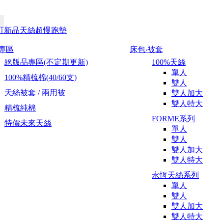
町
新品天絲
超慢跑墊
專區
床包‧被套
絕版品專區(不定期更新)
100%天絲
單人
100%精梳棉(40/60支)
雙人
天絲被套 / 兩用被
雙人加大
雙人特大
精梳純棉
FORME系列
特價未來天絲
單人
雙人
雙人加大
雙人特大
永恆天絲系列
單人
雙人
雙人加大
雙人特大