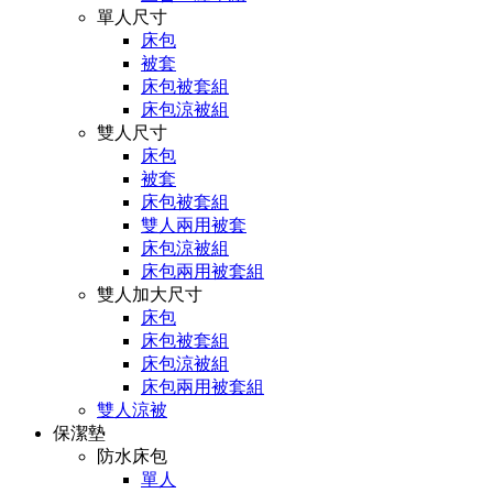
單人尺寸
床包
被套
床包被套組
床包涼被組
雙人尺寸
床包
被套
床包被套組
雙人兩用被套
床包涼被組
床包兩用被套組
雙人加大尺寸
床包
床包被套組
床包涼被組
床包兩用被套組
雙人涼被
保潔墊
防水床包
單人