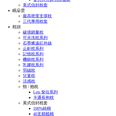
美式信封枕套
眠朵雲
最高密度支撐枕
三代專用枕套
枕頭
破億銷量枕
可水洗枕系列
石墨烯遠紅外線
止鼾枕系列
記憶枕系列
機能枕系列
乳膠枕系列
羽絨枕
兒童枕
涼感枕
頸 / 抱枕
Lets 耷拉系列
卡通長抱枕
美式信封枕套
100%純棉
40支精梳棉