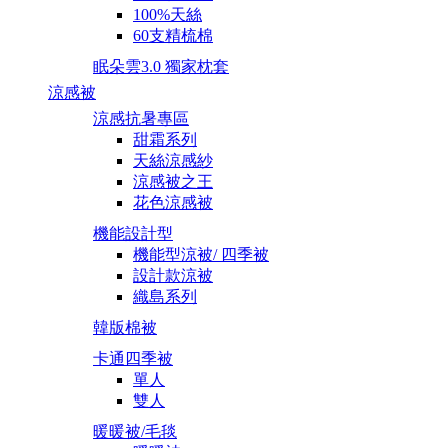
100%天絲
60支精梳棉
眠朵雲3.0 獨家枕套
涼感被
涼感抗暑專區
甜霜系列
天絲涼感紗
涼感被之王
花色涼感被
機能設計型
機能型涼被/ 四季被
設計款涼被
織島系列
韓版棉被
卡通四季被
單人
雙人
暖暖被/毛毯