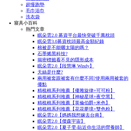
超慢跑墊
毛巾浴巾
洗衣袋
寢具小百科
熱門文章
眠朵雲2.0 募資平台最快突破千萬枕頭
眠朵雲3.0募資枕頭最高金額紀錄
棉被是不能曬太陽的嗎？
石墨烯黑科技?
揭密標籤看不見的隱形成本
眠朵雲2.0【段慧琳 Windy】
天絲是什麼?
兩用被套跟被套有什麼不同?使用兩用被套的
優點
精梳棉系列推薦【優雅旋律+可可粉】
精梳棉系列推薦【神秘星球+夜空黑】
精梳棉系列推薦【英倫伯爵+米色】
精梳棉系列推薦【花花夢境+雙色粉】
眠朵雲2.0【媽媽我想嫁去台南】
眠朵雲2.0【傑森宇宙】
眠朵雲2.0【夏子雯-貼近你生活的營養師】