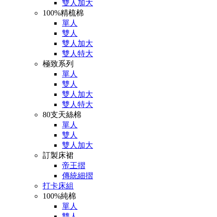
雙人加大
100%精梳棉
單人
雙人
雙人加大
雙人特大
極致系列
單人
雙人
雙人加大
雙人特大
80支天絲棉
單人
雙人
雙人加大
訂製床裙
帝王摺
傳統細摺
打卡床組
100%純棉
單人
雙人