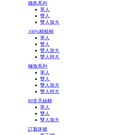
織島系列
單人
雙人
雙人加大
100%精梳棉
單人
雙人
雙人加大
雙人特大
極致系列
單人
雙人
雙人加大
雙人特大
80支天絲棉
單人
雙人
雙人加大
訂製床裙