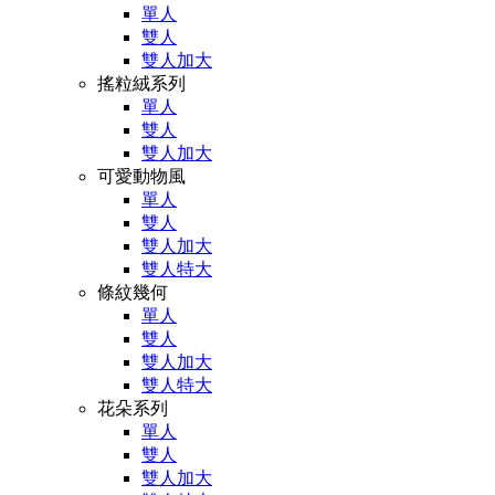
單人
雙人
雙人加大
搖粒絨系列
單人
雙人
雙人加大
可愛動物風
單人
雙人
雙人加大
雙人特大
條紋幾何
單人
雙人
雙人加大
雙人特大
花朵系列
單人
雙人
雙人加大