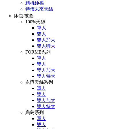
精梳純棉
特價未來天絲
床包‧被套
100%天絲
單人
雙人
雙人加大
雙人特大
FORME系列
單人
雙人
雙人加大
雙人特大
永恆天絲系列
單人
雙人
雙人加大
雙人特大
織島系列
單人
雙人