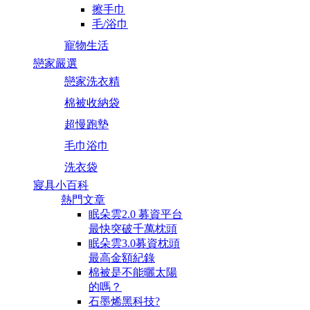
擦手巾
毛/浴巾
寵物生活
戀家嚴選
戀家洗衣精
棉被收納袋
超慢跑墊
毛巾浴巾
洗衣袋
寢具小百科
熱門文章
眠朵雲2.0 募資平台
最快突破千萬枕頭
眠朵雲3.0募資枕頭
最高金額紀錄
棉被是不能曬太陽
的嗎？
石墨烯黑科技?