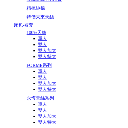
精梳純棉
特價未來天絲
床包‧被套
100%天絲
單人
雙人
雙人加大
雙人特大
FORME系列
單人
雙人
雙人加大
雙人特大
永恆天絲系列
單人
雙人
雙人加大
雙人特大