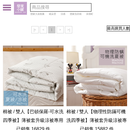
戀家大叔推薦
眠朵雲
涼感
戀家洗衣精
呆萌町
|<
<
1
>
>|
棉被 / 雙人【巴頓保羅-可水洗
棉被 / 雙人【物理性防蹣可機
四季被】薄被套升級涼被專用
洗四季被】薄被套升級涼被專
四季被
已銷售 16829 件
用 四季被
已銷售 15882 件