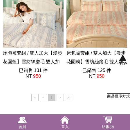
床包被套組 / 雙人加大【漫步
床包被套組 / 雙人加大【漫步
花園藍】雪紡絲磨毛 雙人加
花園粉】雪紡絲磨毛 雙人加
大床包被套組
已銷售 131 件
大床包被套組
已銷售 125 件
NT
950
NT
950
AAP312
AAP312
|<
<
1
>
>|
會員
首頁
結帳(0)