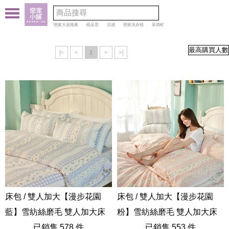
戀家大叔推薦
眠朵雲
涼感
戀家洗衣精
呆萌町
|<
<
1
>
>|
床包 / 雙人加大【漫步花園
床包 / 雙人加大【漫步花園
藍】雪紡絲磨毛 雙人加大床
粉】雪紡絲磨毛 雙人加大床
包含二件枕套
已銷售 578 件
包含二件枕套
已銷售 553 件