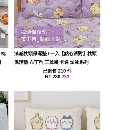
 枕
涼感枕頭保潔墊 / 一入【點心派對】枕頭
鷗
保潔墊 布丁狗 三麗鷗 卡通 炫冰系列
已銷售 210 件
NT
280
233