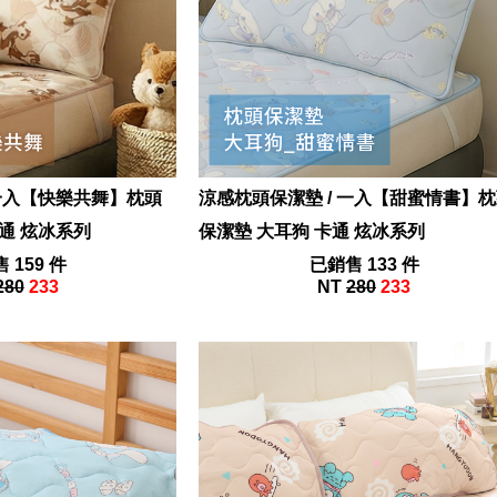
 一入【快樂共舞】枕頭
涼感枕頭保潔墊 / 一入【甜蜜情書】
通 炫冰系列
保潔墊 大耳狗 卡通 炫冰系列
 159 件
已銷售 133 件
280
233
NT
280
233