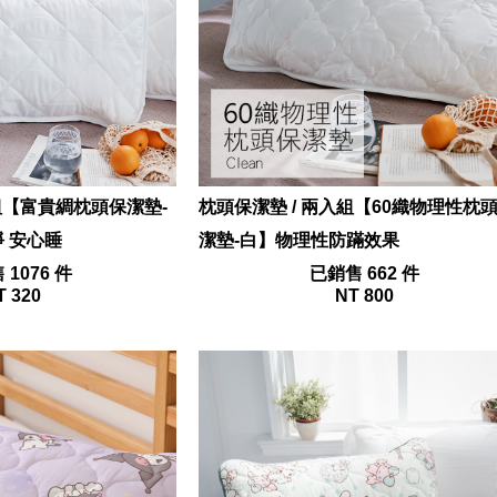
涼感枕
呆萌町
頸 / 抱枕
三麗鷗明星
Lets 耷拉系列
美式信封枕套
角落小夥伴
卡通長抱枕
100%純棉
眠朵雲3.0 獨家枕套
HELLO KITTY
40支精梳棉
超能力霸王
100%天絲
哆啦A夢
60支精梳棉
組【富貴綢枕頭保潔墊-
枕頭保潔墊 / 兩入組【60織物理性枕
BT21宇宙明星
淨 安心睡
潔墊-白】物理性防蹣效果
DC正義聯盟
1076 件
AGB200
已銷售 662 件
熱門日系卡通
T 320
NT 800
迪士尼系列
法蘭絨系列
天絲卡通
精梳棉卡通
夢幻卡通系列
經典卡通系列