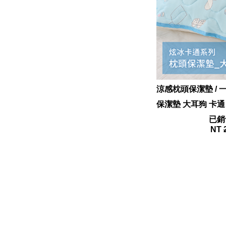
涼感枕頭保潔墊 /
保潔墊 大耳狗 卡通
已銷售
NT