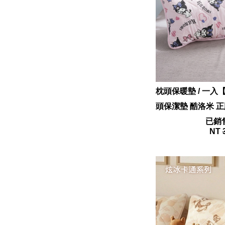
枕頭保暖墊 / 一入
頭保潔墊 酷洛米 
FW01
已銷售
NT