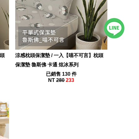
枕頭
涼感枕頭保潔墊 / 一入【喵不可言】枕頭
保潔墊 魯斯佛 卡通 炫冰系列
已銷售 130 件
NT
280
233