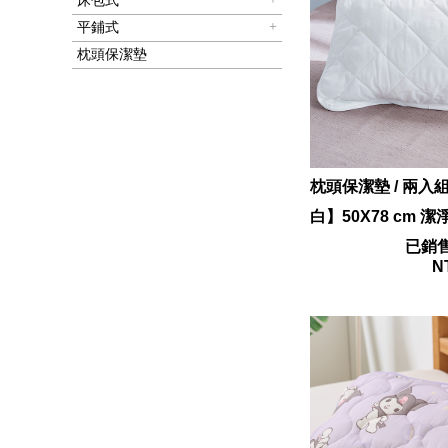
床包式
雙人特大
雙人加大
傳統細摺
+
100%純棉
平鋪式
單人
枕頭保潔墊
涼感床包
雙人
單人
匹馬棉
雙人加大
雙人
雙人
經典素色
雙人特大
雙人加大
雙人加大
單人
熱門獨家系列
雙人特大
雙人
單人
租屋外宿系列
雙人加大
枕頭保潔墊 / 兩入
雙人
單人
搖粒絨系列
雙人特大
雙人加大
白】50X78 cm 潔
雙人
單人
可愛動物風
雙人特大
雙人加大
AGB200
已銷售 
雙人
單人
N
條紋幾何
雙人加大
雙人
單人
花朵系列
雙人加大
雙人
單人
單人尺寸
雙人特大
雙人加大
雙人
單人床包
雙人尺寸
雙人特大
雙人加大
單人被套
雙人床包
雙人加大尺寸
雙人特大
單人床包被套組
雙人被套
雙人加大床包
雙人特大尺寸
雙人床包被套組
雙人加大床包被套組
雙人特大床包
美式信封枕套