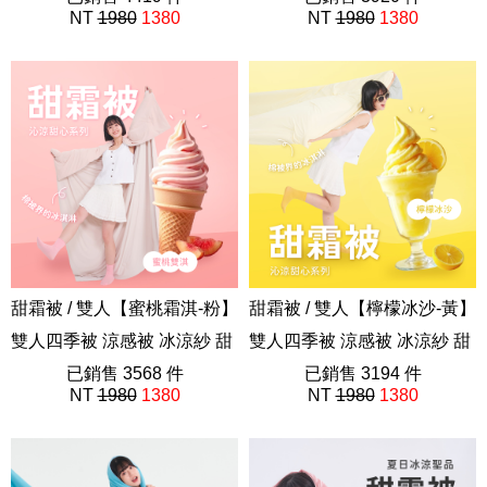
NT
1980
1380
NT
1980
1380
2024
2024
甜霜被 / 雙人【蜜桃霜淇-粉】
甜霜被 / 雙人【檸檬冰沙-黃】
雙人四季被 涼感被 冰涼紗 甜
雙人四季被 涼感被 冰涼紗 甜
霜系列
已銷售 3568 件
霜系列
已銷售 3194 件
NT
1980
1380
NT
1980
1380
2024
2024