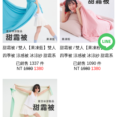
甜霜被 / 雙人【果凍藍】雙人
甜霜被 / 雙人【果凍粉】雙人
四季被 涼感被 冰涼紗 甜霜系
四季被 涼感被 冰涼紗 甜霜系
列
已銷售 1337 件
列
已銷售 1090 件
NT
1980
1380
NT
1980
1380
2024 果凍被
2024 果凍被