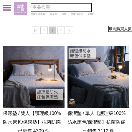
戀家大叔推薦
眠朵雲
涼感
戀家洗衣精
呆萌町
|<
<
1
>
>|
保潔墊 / 雙人【護理級100%
保潔墊 / 單人【護理級100%
防水床包/保潔墊】抗菌防蹣
防水床包/保潔墊】抗菌防蹣
處理
已銷售 4309 件
處理
已銷售 3112 件