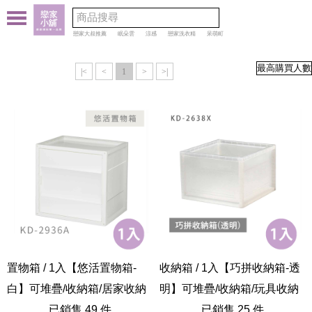
戀家大叔推薦
眠朵雲
涼感
戀家洗衣精
呆萌町
|<
<
1
>
>|
置物箱 / 1入【悠活置物箱-
收納箱 / 1入【巧拼收納箱-透
白】可堆疊/收納箱/居家收納
明】可堆疊/收納箱/玩具收納
KD-2936A
已銷售 49 件
KD-2638X
已銷售 25 件