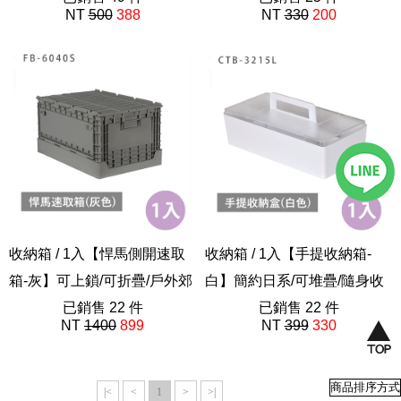
NT
500
388
NT
330
200
樹德livinbox
樹德SHUTER
收納箱 / 1入【悍馬側開速取
收納箱 / 1入【手提收納箱-
箱-灰】可上鎖/可折疊/戶外郊
白】簡約日系/可堆疊/隨身收
遊 FB-6040S
已銷售 22 件
納疊 CTB-3215L
已銷售 22 件
NT
1400
899
NT
399
330
樹德SHUTER
樹德SHUTER
|<
<
1
>
>|