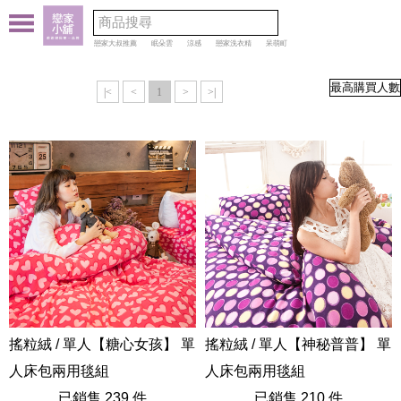
戀家大叔推薦
眠朵雲
涼感
戀家洗衣精
呆萌町
|<
<
1
>
>|
搖粒絨 / 單人【糖心女孩】 單
搖粒絨 / 單人【神秘普普】 單
人床包兩用毯組
人床包兩用毯組
AAW115
已銷售 239 件
AAW115
已銷售 210 件