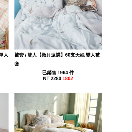
精梳棉系列推薦【優雅旋律+可可
枕巾
寵物生活
粉】
擦手巾
精梳棉系列推薦【神秘星球+夜空
毛/浴巾
黑】
精梳棉系列推薦【英倫伯爵+米
色】
精梳棉系列推薦【花花夢境+雙色
粉】
眠朵雲2.0【媽媽我想嫁去台南】
 單人
被套 / 雙人【微月遠蝶】60支天絲 雙人被
眠朵雲2.0【傑森宇宙】
套
眠朵雲2.0【夏子雯-貼近你生活的
AAU201
已銷售 1964 件
營養師】
NT
2280
1802
眠朵雲2.0【林俐岑營養師的小天
地】
「能簡單，誰想要複雜?」