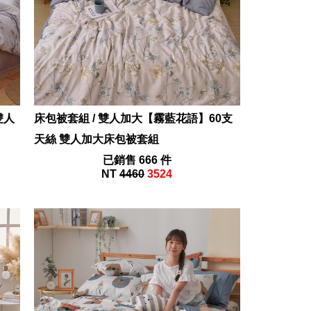
雙人
床包被套組 / 雙人加大【霧藍花語】60支
天絲 雙人加大床包被套組
202410新品
已銷售 666 件
NT
4460
3524