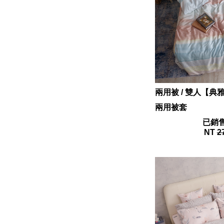
雙人兩用被套
雙人加大床包兩用被套組
雙人特大床包被套組
雙人床包兩用被套組
雙人加大床包涼被組
雙人特大床包兩用被套組
雙人床包涼被組
雙人特大床包涼被組
兩用被 / 雙人【典
兩用被套
出清
已銷售 
NT
2