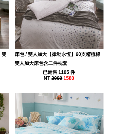
 雙
床包 / 雙人加大【律動永恆】60支精梳棉
雙人加大床包含二件枕套
AAS301
已銷售 1105 件
NT
2000
1580