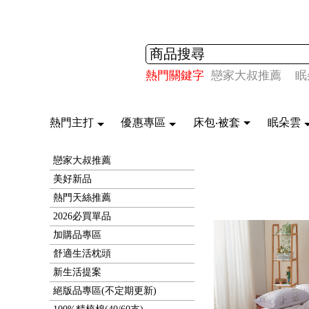
熱門關鍵字
戀家大叔推薦
眠
熱門主打
優惠專區
床包‧被套
眠朵雲
戀家大叔推薦
絕版品專區(不定期更新)
100%天絲
最高密度
單人
戀家大叔推薦
美好新品
100%精梳棉(40/60支)
FORME系列
三代專用
雙人
單人
美好新品
熱門天絲推薦
天絲被套 / 兩用被
永恆天絲系列
雙人加大
雙人
單人
熱門天絲推薦
2026必買單品
精梳純棉
織島系列
雙人特大
雙人加大
雙人
2026必買單品
單人
加購品專區
特價未來天絲
100%精梳棉
雙人特大
雙人加大
雙人
加購品專區
單人
舒適生活枕頭
極致系列
雙人特大
雙人加大
舒適生活枕頭
雙人
單人
新生活提案
80支天絲棉
雙人加大
新生活提案
雙人
單人
訂製床裙
雙人特大
絕版品專區(不定期更新)
雙人加大
雙人
帝王摺
打卡床組