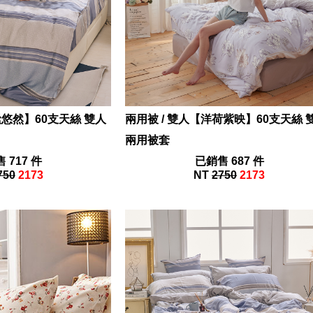
謐悠然】60支天絲 雙人
兩用被 / 雙人【洋荷紫映】60支天絲 
兩用被套
 717 件
AAU201
已銷售 687 件
750
2173
NT
2750
2173