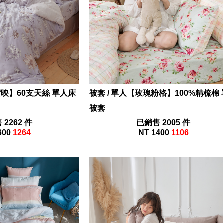
涼感枕
呆萌町
頸 / 抱枕
三麗鷗明星
Lets 耷拉系列
美式信封枕套
角落小夥伴
卡通長抱枕
100%純棉
眠朵雲3.0 獨家枕套
HELLO KITTY
40支精梳棉
超能力霸王
100%天絲
哆啦A夢
60支精梳棉
紫映】60支天絲 單人床
被套 / 單人【玫瑰粉格】100%精梳棉
BT21宇宙明星
被套
DC正義聯盟
2262 件
40支精梳棉
已銷售 2005 件
熱門日系卡通
600
1264
NT
1400
1106
迪士尼系列
法蘭絨系列
天絲卡通
精梳棉卡通
夢幻卡通系列
經典卡通系列