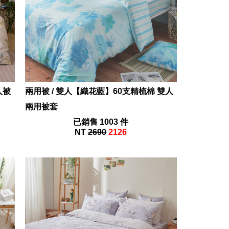
人被
兩用被 / 雙人【織花藍】60支精梳棉 雙人
兩用被套
AAD202
已銷售 1003 件
NT
2690
2126