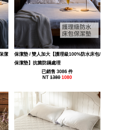
精梳棉系列推薦【優雅旋律+可可
枕巾
寵物生活
粉】
擦手巾
精梳棉系列推薦【神秘星球+夜空
毛/浴巾
黑】
精梳棉系列推薦【英倫伯爵+米
色】
精梳棉系列推薦【花花夢境+雙色
粉】
眠朵雲2.0【媽媽我想嫁去台南】
/保潔
保潔墊 / 雙人加大【護理級100%防水床包/
眠朵雲2.0【傑森宇宙】
保潔墊】抗菌防蹣處理
眠朵雲2.0【夏子雯-貼近你生活的
AGB300
已銷售 3086 件
營養師】
NT
1380
1080
眠朵雲2.0【林俐岑營養師的小天
地】
「能簡單，誰想要複雜?」