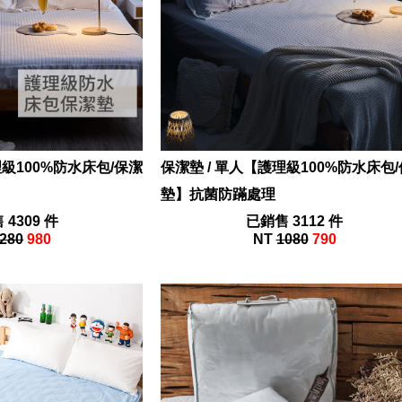
涼感枕
呆萌町
頸 / 抱枕
三麗鷗明星
Lets 耷拉系列
美式信封枕套
角落小夥伴
卡通長抱枕
100%純棉
眠朵雲3.0 獨家枕套
HELLO KITTY
40支精梳棉
超能力霸王
100%天絲
哆啦A夢
60支精梳棉
理級100%防水床包/保潔
保潔墊 / 單人【護理級100%防水床包
BT21宇宙明星
墊】抗菌防蹣處理
DC正義聯盟
4309 件
AGB100
已銷售 3112 件
熱門日系卡通
280
980
NT
1080
790
迪士尼系列
法蘭絨系列
天絲卡通
精梳棉卡通
夢幻卡通系列
經典卡通系列