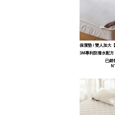
保潔墊 / 雙人加大
3M專利防潑水配方
AGB300
已銷售
N