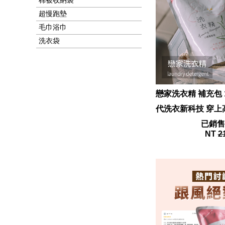
棉被收納袋
雙人特大
雙人加大
傳統細摺
100%純棉
超慢跑墊
單人
毛巾浴巾
涼感床包
雙人
單人
洗衣袋
匹馬棉
雙人加大
雙人
雙人
經典素色
雙人特大
雙人加大
雙人加大
單人
熱門獨家系列
雙人特大
雙人
單人
租屋外宿系列
雙人加大
戀家洗衣精 補充包 18
雙人
單人
搖粒絨系列
雙人特大
雙人加大
代洗衣新科技 穿上
雙人
單人
可愛動物風
雙人特大
雙人加大
面活性劑 洗滌力強
已銷售 
雙人
單人
NT
2
條紋幾何
雙人加大
雙人
單人
花朵系列
雙人加大
雙人
單人
單人尺寸
雙人特大
雙人加大
雙人
單人床包
雙人尺寸
雙人特大
雙人加大
單人被套
雙人床包
雙人加大尺寸
雙人特大
單人床包被套組
雙人被套
雙人加大床包
雙人特大尺寸
雙人床包被套組
雙人加大床包被套組
雙人特大床包
美式信封枕套