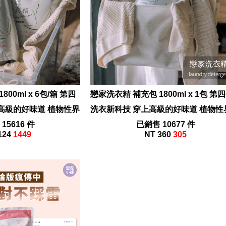
涼感枕
呆萌町
頸 / 抱枕
三麗鷗明星
Lets 耷拉系列
美式信封枕套
角落小夥伴
卡通長抱枕
100%純棉
眠朵雲3.0 獨家枕套
HELLO KITTY
40支精梳棉
超能力霸王
100%天絲
哆啦A夢
60支精梳棉
00ml x 6包/箱 第四
戀家洗衣精 補充包 1800ml x 1包 第
BT21宇宙明星
高級的好味道 植物性界
洗衣新科技 穿上高級的好味道 植物性
DC正義聯盟
且環保又不傷衣料
15616 件
活性劑 洗滌力強且環保又不傷衣料
已銷售 10677 件
熱門日系卡通
124
1449
NT
360
305
迪士尼系列
法蘭絨系列
天絲卡通
精梳棉卡通
夢幻卡通系列
經典卡通系列