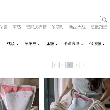
朵雲
涼感
戀家洗衣精
呆萌町
新品天絲
超慢跑墊
枕頭
涼感被
床墊
卡通寢具
保潔墊
支撐枕
破億銷量枕
涼感抗暑專區
眠朵雲之床
可愛爆擊新品
防水床包
甜霜系列
單人
枕套
可水洗枕系列
機能設計型
乳膠床墊
炫冰系列
床包式
天絲涼感紗
雙人
機能型涼被/ 四季被
5cm
單人
石墨烯遠紅外線
韓版棉被
記憶床墊
卡通四季被
平鋪式
|<
<
1
>
>|
涼感被之王
雙人加大
10cm
設計款涼被
雙人
5cm
單人
止鼾枕系列
卡通四季被
獨立筒床墊
吉伊卡哇
枕頭保潔墊
花色涼感被
雙人特大
嬰幼兒專用
織島系列
雙人加大
7cm / 7.6cm
雙人
單人
記憶枕系列
暖暖被/毛毯
學生外宿床墊
飛天小女警
雙人特大
雙人加大
雙人
暖暖被
5cm
機能枕系列
抗寒機能冬被
床頭、床底
大耳狗
雙人特大
透氣床墊水洗枕組合包
毛毯 / 袖毯
乳膠枕系列
水鳥羽絨被
史奴比
羽絨枕
石墨烯黑科技
酷洛米
兒童枕
貓福珊迪