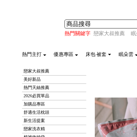
熱門關鍵字
戀家大叔推薦
眠
熱門主打
優惠專區
床包‧被套
眠朵雲
戀家大叔推薦
絕版品專區(不定期更新)
100%天絲
最高密度
單人
戀家大叔推薦
美好新品
100%精梳棉(40/60支)
FORME系列
三代專用
雙人
單人
美好新品
熱門天絲推薦
天絲被套 / 兩用被
永恆天絲系列
雙人加大
雙人
單人
熱門天絲推薦
2026必買單品
精梳純棉
織島系列
雙人特大
雙人加大
雙人
2026必買單品
單人
加購品專區
特價未來天絲
100%精梳棉
雙人特大
雙人加大
雙人
加購品專區
單人
舒適生活枕頭
極致系列
雙人特大
雙人加大
舒適生活枕頭
雙人
單人
新生活提案
80支天絲棉
雙人加大
新生活提案
雙人
單人
訂製床裙
雙人特大
戀家洗衣精
雙人加大
雙人
帝王摺
打卡床組