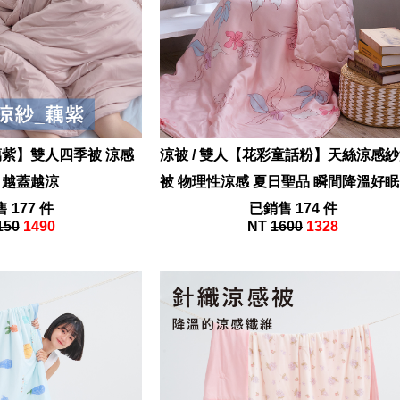
藕紫】雙人四季被 涼感
涼被 / 雙人【花彩童話粉】天絲涼感
 越蓋越涼
被 物理性涼感 夏日聖品 瞬間降溫好眠
 177 件
AAP203
已銷售 174 件
150
1490
NT
1600
1328