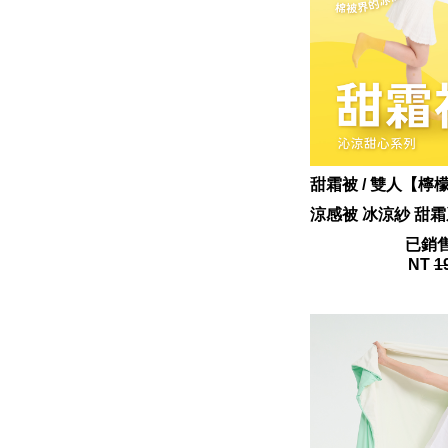
雙人兩用被套
雙人加大床包兩用被套組
雙人特大床包被套組
雙人床包兩用被套組
雙人加大床包涼被組
雙人特大床包兩用被套組
雙人床包涼被組
雙人特大床包涼被組
甜霜被 / 雙人【檸
涼感被 冰涼紗 甜
2024
已銷售 
NT
1