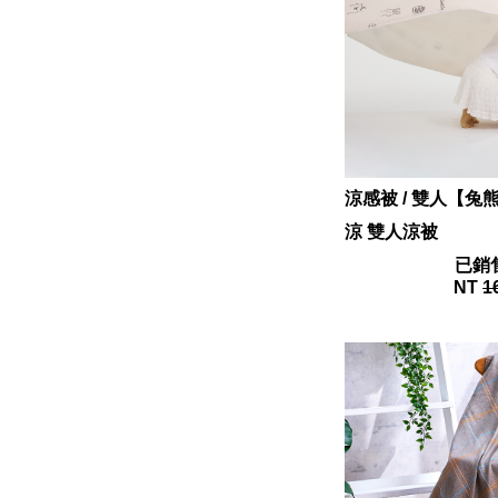
涼感被 / 雙人【兔
涼 雙人涼被
已銷售
NT
1