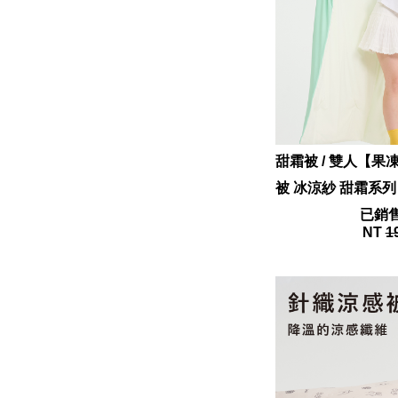
甜霜被 / 雙人【果
被 冰涼紗 甜霜系列
2024 果凍被
已銷售 
NT
1