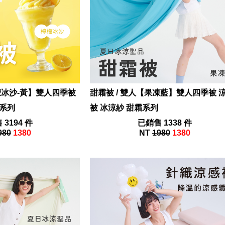
兒童睡袋睡墊
一般睡袋
單人尺寸
三合一睡墊組
床包
雙人尺寸
被套
床包
雙人加大尺寸
床包被套組
被套
床包
雙人涼被
床包涼被組
床包被套組
床包被套組
雙人兩用被套
檬冰沙-黃】雙人四季被
甜霜被 / 雙人【果凍藍】雙人四季被 
床包涼被組
床包涼被組
床包兩用被套組
霜系列
被 冰涼紗 甜霜系列
床包兩用被套組
3194 件
2024 果凍被
已銷售 1338 件
980
1380
NT
1980
1380