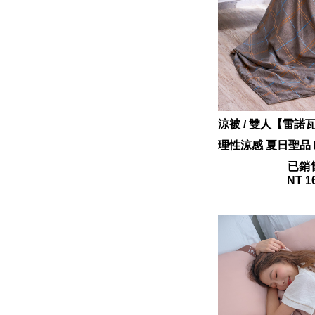
涼被 / 雙人【雷諾
理性涼感 夏日聖品
AAP203
已銷售
NT
1