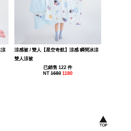
冰涼
涼感被 / 雙人【星空奇航】涼感 瞬間冰涼
雙人涼被
已銷售 122 件
NT
1680
1180