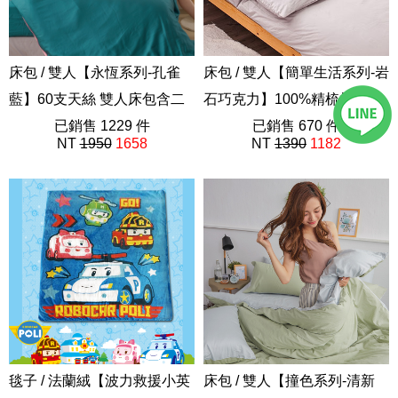
床包 / 雙人【永恆系列-孔雀
床包 / 雙人【簡單生活系列-岩
藍】60支天絲 雙人床包含二
石巧克力】100%精梳棉 雙人
件枕套
已銷售 1229 件
床包含二件枕套
已銷售 670 件
NT
1950
1658
NT
1390
1182
素色AAU201
40支精梳棉
毯子 / 法蘭絨【波力救援小英
床包 / 雙人【撞色系列-清新