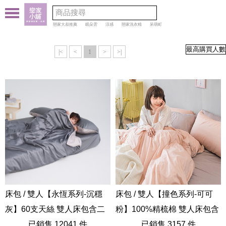
戀家大叔推薦
眠朵雲
涼感
戀家洗衣精
呆萌町
|<
<
1
>
>|
床包 / 雙人【永恆系列-沉穩
床包 / 雙人【撞色系列-可可
灰】60支天絲 雙人床包含二
粉】100%精梳棉 雙人床包含
件枕套
已銷售 12041 件
二件枕套
已銷售 3157 件