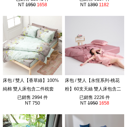
NT
1950
1658
NT
1390
1182
素色AAU201
40支精梳棉
床包 / 雙人【香草綠】100%
床包 / 雙人【永恆系列-桃花
純棉 雙人床包含二件枕套
粉】60支天絲 雙人床包含二
AAC201
已銷售 2994 件
件枕套
已銷售 2226 件
NT 750
NT
1950
1658
素色AAU201