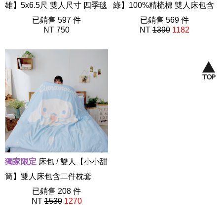
雄】5x6.5尺 雙人尺寸 四季毯
綠】100%精梳棉 雙人床包含
法蘭絨毛毯
已銷售 597 件
二件枕套
已銷售 569 件
NT 750
NT
1390
1182
AFC001
40支精梳棉
獨家限定
床包 / 雙人【小小甜
筒】雙人床包含二件枕套
55%天絲 大耳狗 喜拿 三麗鷗
已銷售 208 件
NT
1530
1270
ABF101