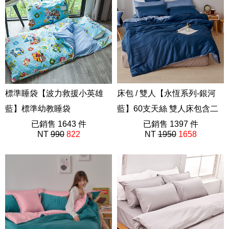
標準睡袋【波力救援小英雄
床包 / 雙人【永恆系列-銀河
藍】標準幼教睡袋
藍】60支天絲 雙人床包含二
ABF088
已銷售 1643 件
件枕套
已銷售 1397 件
NT
990
822
NT
1950
1658
素色AAU201