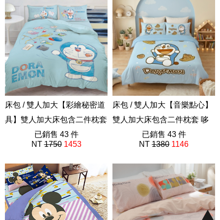
床包 / 雙人加大【彩繪秘密道
床包 / 雙人加大【音樂點心】
具】雙人加大床包含二件枕套
雙人加大床包含二件枕套 哆
55%天絲 哆啦A夢 Doraemon
已銷售 43 件
啦A夢 Doraemon
已銷售 43 件
NT
1750
1453
NT
1380
1146
ABF101
ABF201