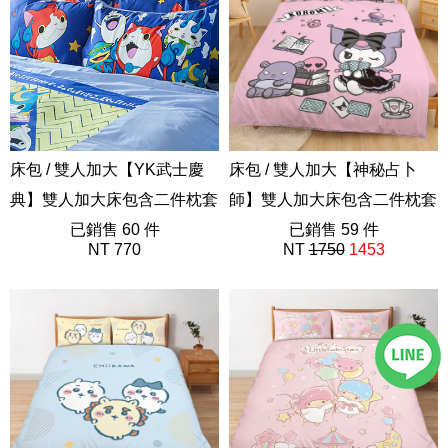
床包 / 雙人加大【YK武士慶
床包 / 雙人加大【神秘占卜
典】雙人加大床包含二件枕套
師】雙人加大床包含二件枕套
ABE301
已銷售 60 件
55%天絲 酷洛米 三麗鷗
已銷售 59 件
NT 770
NT
1750
1453
ABF101