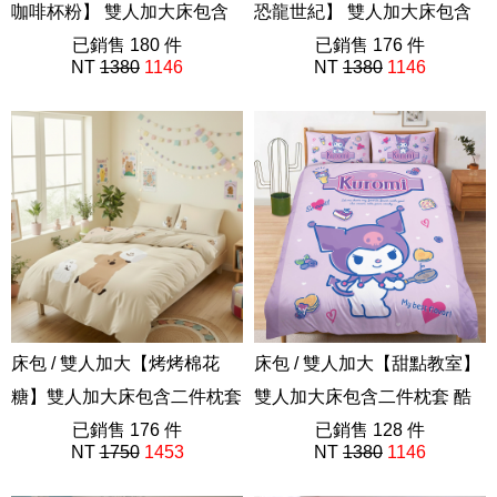
咖啡杯粉】 雙人加大床包含
恐龍世紀】 雙人加大床包含
二件枕套 角落生物
已銷售 180 件
二件枕套 角落生物
已銷售 176 件
NT
1380
1146
NT
1380
1146
ABE201
ABE201
床包 / 雙人加大【烤烤棉花
床包 / 雙人加大【甜點教室】
糖】雙人加大床包含二件枕套
雙人加大床包含二件枕套 酷
55%天絲 呆萌町 Dinotaeng
已銷售 176 件
洛米 三麗鷗
已銷售 128 件
NT
1750
1453
NT
1380
1146
ABF101
ABE201