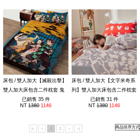
ABE201
ABF201
床包 / 雙人加大【滅殺出擊】
床包 / 雙人加大【文字米奇系
雙人加大床包含二件枕套 鬼
列】雙人加大床包含二件枕套
滅之刃
已銷售 35 件
迪士尼
已銷售 31 件
NT
1380
1146
NT
1380
1146
ABF212
ABE201
|<
<
1
2
>
>|