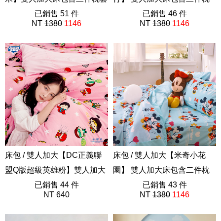
哆啦A夢 Doraemon
已銷售 51 件
套 迪士尼
已銷售 46 件
NT
1380
1146
NT
1380
1146
ABE201
ABE201
床包 / 雙人加大【DC正義聯
床包 / 雙人加大【米奇小花
盟Q版超級英雄粉】雙人加大
園】 雙人加大床包含二件枕
床包含二件枕套
已銷售 44 件
套 迪士尼
已銷售 43 件
NT 640
NT
1380
1146
ABF201
ABE201