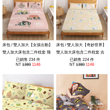
床包 / 雙人加大【女孩出動】
床包 / 雙人加大【奇妙世界】
雙人加大床包含二件枕套 飛
雙人加大床包含二件枕套 吉
天小女警
已銷售 234 件
伊卡哇 Chiikawa
已銷售 224 件
NT
1380
1146
NT
1380
1146
ABF201
ABF201