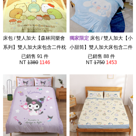
床包 / 雙人加大【森林同樂會
獨家限定
床包 / 雙人加大【小
系列】雙人加大床包含二件枕
小甜筒】雙人加大床包含二件
套 角落小夥伴 角落生物
已銷售 91 件
枕套 55%天絲 大耳狗 喜拿 三
已銷售 88 件
NT
1380
1146
NT
1750
1453
ABF212
麗鷗
ABF101