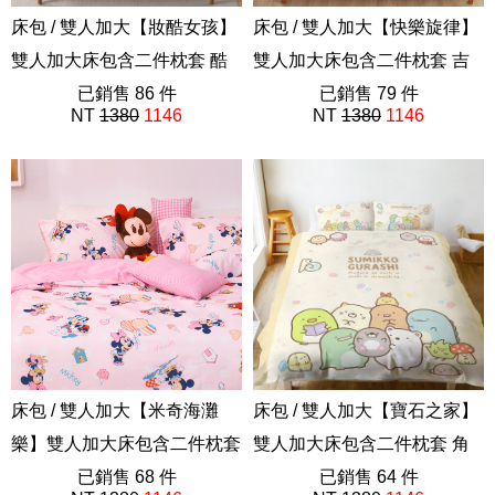
床包 / 雙人加大【妝酷女孩】
床包 / 雙人加大【快樂旋律】
雙人加大床包含二件枕套 酷
雙人加大床包含二件枕套 吉
洛米 三麗鷗
已銷售 86 件
伊卡哇 Chiikawa
已銷售 79 件
NT
1380
1146
NT
1380
1146
ABF201
ABF201
床包 / 雙人加大【米奇海灘
床包 / 雙人加大【寶石之家】
樂】雙人加大床包含二件枕套
雙人加大床包含二件枕套 角
迪士尼
已銷售 68 件
落小夥伴 角落生物
已銷售 64 件