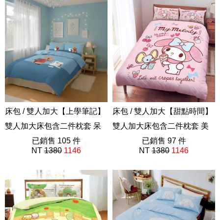
床包 / 雙人加大【上學筆記】
床包 / 雙人加大【甜點時間】
雙人加大床包含二件枕套 呆
雙人加大床包含二件枕套 美
萌町 Dinotaeng 短尾矮袋鼠
已銷售 105 件
樂蒂 三麗鷗
已銷售 97 件
NT
1380
1146
NT
1380
1146
Quokka Bobo Marsh
ABF201