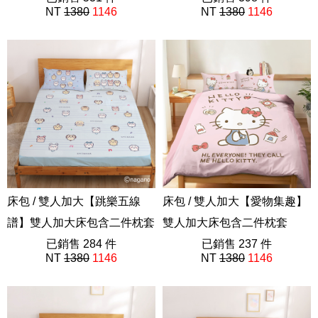
NT
1380
1146
NT
1380
1146
ABF201
史努比75週年
床包 / 雙人加大【跳樂五線
床包 / 雙人加大【愛物集趣】
譜】雙人加大床包含二件枕套
雙人加大床包含二件枕套
吉伊卡哇 Chiikawa
已銷售 284 件
HELLO KITTY 三麗鷗
已銷售 237 件
NT
1380
1146
NT
1380
1146
ABF201
ABF201