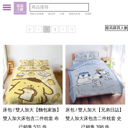
戀家大叔推薦
眠朵雲
涼感
戀家洗衣精
呆萌町
|<
<
1
2
>
>|
床包 / 雙人加大【麵包家族】
床包 / 雙人加大【兄弟日誌】
雙人加大床包含二件枕套 布
雙人加大床包含二件枕套 史
丁狗
已銷售 531 件
奴比 SNOOPY
已銷售 398 件