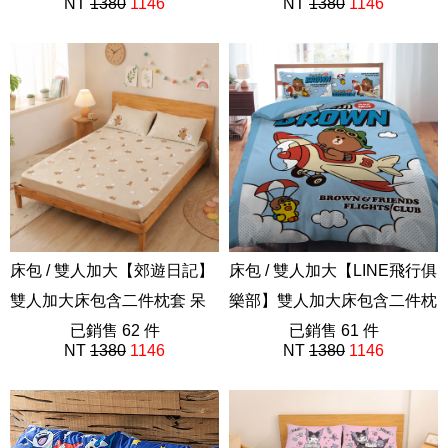
NT
1380
1146
NT
1380
1146
ABE201
ABF201
床包 / 雙人加大【郊遊日記】
床包 / 雙人加大【LINE飛行俱
雙人加大床包含二件枕套 呆
樂部】雙人加大床包含二件枕
萌町 Dinotaeng
已銷售 62 件
套 LINE 熊大
已銷售 61 件
NT
1380
1146
NT
1380
1146
ABF201
ABF201