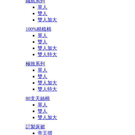
織島系列
單人
雙人
雙人加大
100%精梳棉
單人
雙人
雙人加大
雙人特大
極致系列
單人
雙人
雙人加大
雙人特大
80支天絲棉
單人
雙人
雙人加大
訂製床裙
帝王摺