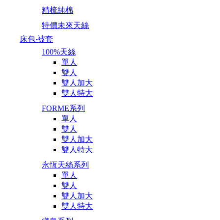
精梳純棉
特價未來天絲
床包‧被套
100%天絲
單人
雙人
雙人加大
雙人特大
FORME系列
單人
雙人
雙人加大
雙人特大
永恆天絲系列
單人
雙人
雙人加大
雙人特大