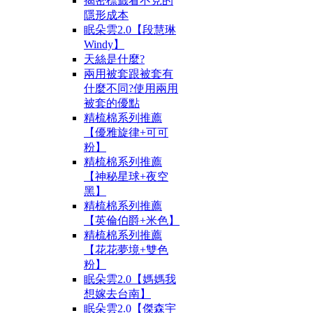
揭密標籤看不見的
隱形成本
眠朵雲2.0【段慧琳
Windy】
天絲是什麼?
兩用被套跟被套有
什麼不同?使用兩用
被套的優點
精梳棉系列推薦
【優雅旋律+可可
粉】
精梳棉系列推薦
【神秘星球+夜空
黑】
精梳棉系列推薦
【英倫伯爵+米色】
精梳棉系列推薦
【花花夢境+雙色
粉】
眠朵雲2.0【媽媽我
想嫁去台南】
眠朵雲2.0【傑森宇