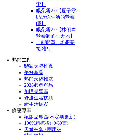
宙】
眠朵雲2.0【夏子雯-
貼近你生活的營養
師】
眠朵雲2.0【林俐岑
營養師的小天地】
「能簡單，誰想要
複雜?」
熱門主打
戀家大叔推薦
美好新品
熱門天絲推薦
2026必買單品
加購品專區
舒適生活枕頭
新生活提案
優惠專區
絕版品專區(不定期更新)
100%精梳棉(40/60支)
天絲被套 / 兩用被