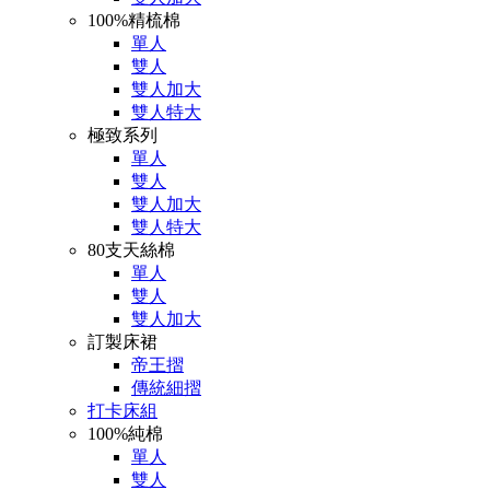
100%精梳棉
單人
雙人
雙人加大
雙人特大
極致系列
單人
雙人
雙人加大
雙人特大
80支天絲棉
單人
雙人
雙人加大
訂製床裙
帝王摺
傳統細摺
打卡床組
100%純棉
單人
雙人