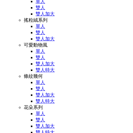
單人
雙人
雙人加大
搖粒絨系列
單人
雙人
雙人加大
可愛動物風
單人
雙人
雙人加大
雙人特大
條紋幾何
單人
雙人
雙人加大
雙人特大
花朵系列
單人
雙人
雙人加大
雙人特大