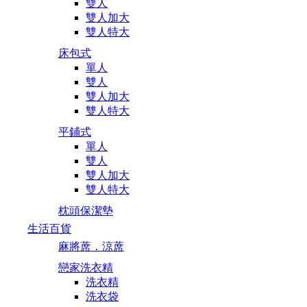
雙人
雙人加大
雙人特大
床包式
單人
雙人
雙人加大
雙人特大
平鋪式
單人
雙人
雙人加大
雙人特大
枕頭保潔墊
生活百貨
麻將蓆．涼蓆
戀家洗衣精
洗衣精
洗衣袋