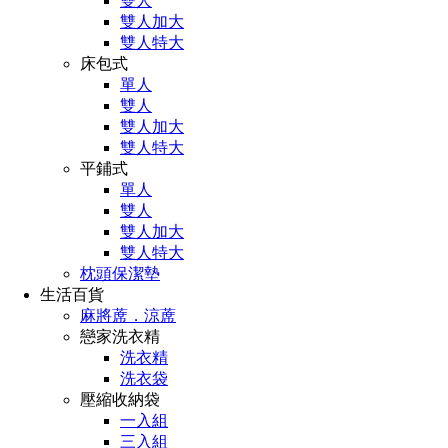
雙人
雙人加大
雙人特大
床包式
單人
雙人
雙人加大
雙人特大
平鋪式
單人
雙人
雙人加大
雙人特大
枕頭保潔墊
生活百貨
麻將蓆．涼蓆
戀家洗衣精
洗衣精
洗衣袋
壓縮收納袋
一入組
三入組