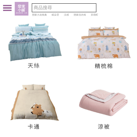
戀家大叔推薦
眠朵雲
涼感
戀家洗衣精
呆萌町