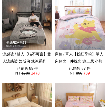
涼感被 / 雙人【喵不可言】雙
床包 / 單人【粉紅季粉】單人
人涼感被 魯斯佛 炫冰系列
床包含一件枕套 迪士尼 小熊
已銷售 89 件
維尼
已銷售 87 件
NT
1780
1478
NT
890
739
ABE201