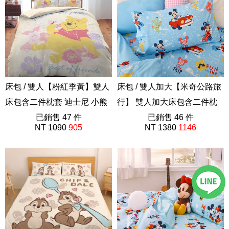
床包 / 雙人【粉紅季黃】雙人
床包 / 雙人加大【米奇公路旅
床包含二件枕套 迪士尼 小熊
行】 雙人加大床包含二件枕
維尼
已銷售 47 件
套 迪士尼
已銷售 46 件
NT
1090
905
NT
1380
1146
ABE201
ABE201