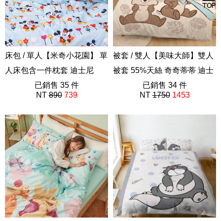
床包 / 單人【米奇小花園】 單
被套 / 雙人【美味大師】雙人
人床包含一件枕套 迪士尼
被套 55%天絲 奇奇蒂蒂 迪士
ABE201
已銷售 35 件
尼
已銷售 34 件
NT
890
739
NT
1750
1453
ABF101