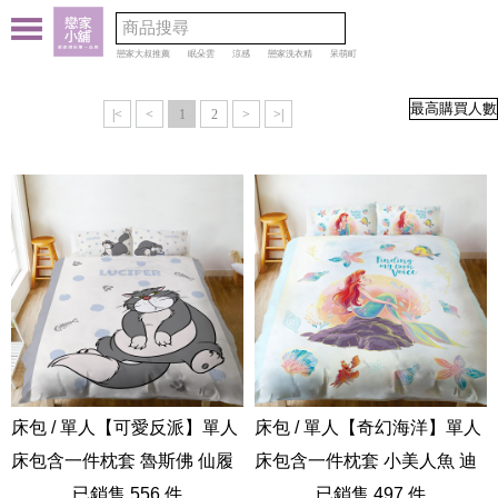
戀家大叔推薦
眠朵雲
涼感
戀家洗衣精
呆萌町
|<
<
1
2
>
>|
床包 / 單人【可愛反派】單人
床包 / 單人【奇幻海洋】單人
床包含一件枕套 魯斯佛 仙履
床包含一件枕套 小美人魚 迪
奇緣 迪士尼 路西法
已銷售 556 件
士尼公主 愛麗兒
已銷售 497 件