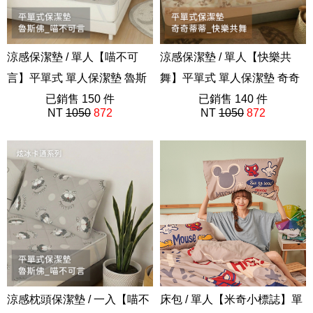
涼感保潔墊 / 單人【喵不可
涼感保潔墊 / 單人【快樂共
言】平單式 單人保潔墊 魯斯
舞】平單式 單人保潔墊 奇奇
佛 卡通 炫冰系列
已銷售 150 件
蒂蒂 卡通 炫冰系列
已銷售 140 件
NT
1050
872
NT
1050
872
涼感枕頭保潔墊 / 一入【喵不
床包 / 單人【米奇小標誌】單