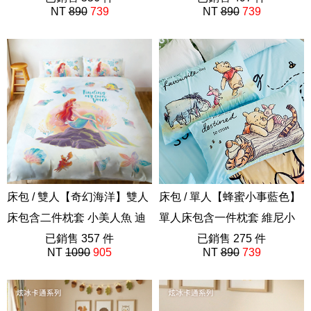
NT
890
739
NT
890
739
ABF201
ABF201
床包 / 雙人【奇幻海洋】雙人
床包 / 單人【蜂蜜小事藍色】
床包含二件枕套 小美人魚 迪
單人床包含一件枕套 維尼小
士尼公主 愛麗兒
已銷售 357 件
熊 迪士尼
已銷售 275 件
NT
1090
905
NT
890
739
ABF201
ABE201