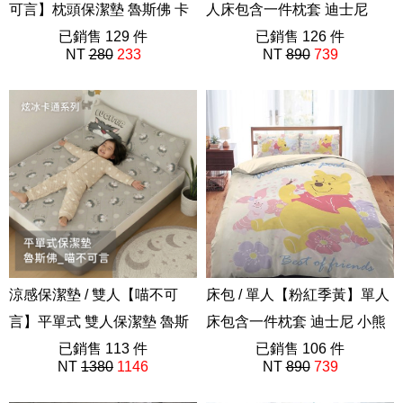
可言】枕頭保潔墊 魯斯佛 卡
人床包含一件枕套 迪士尼
通 炫冰系列
已銷售 129 件
ABE201
已銷售 126 件
NT
280
233
NT
890
739
涼感保潔墊 / 雙人【喵不可
床包 / 單人【粉紅季黃】單人
言】平單式 雙人保潔墊 魯斯
床包含一件枕套 迪士尼 小熊
佛 卡通 炫冰系列
已銷售 113 件
維尼
已銷售 106 件
NT
1380
1146
NT
890
739
ABE201