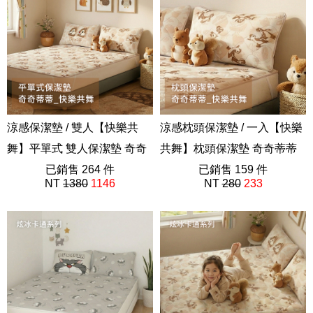
涼感保潔墊 / 雙人【快樂共
涼感枕頭保潔墊 / 一入【快樂
舞】平單式 雙人保潔墊 奇奇
共舞】枕頭保潔墊 奇奇蒂蒂
蒂蒂 卡通 炫冰系列
已銷售 264 件
卡通 炫冰系列
已銷售 159 件
NT
1380
1146
NT
280
233