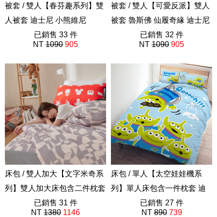
被套 / 雙人【春芬趣系列】雙
被套 / 雙人【可愛反派】雙人
人被套 迪士尼 小熊維尼
被套 魯斯佛 仙履奇緣 迪士尼
ABE201
已銷售 33 件
路西法
已銷售 32 件
NT
1090
905
NT
1090
905
ABF201
床包 / 雙人加大【文字米奇系
床包 / 單人【太空娃娃機系
列】雙人加大床包含二件枕套
列】單人床包含一件枕套 迪
迪士尼
已銷售 31 件
士尼 三眼怪
已銷售 27 件
NT
1380
1146
NT
890
739