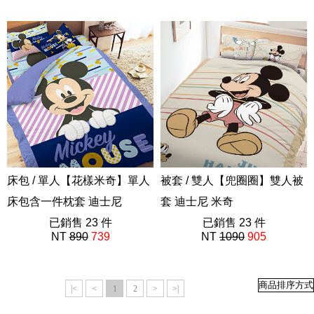
ABE201
ABF101
床包 / 單人【花樣米奇】單人
被套 / 雙人【兜圈圈】雙人被
床包含一件枕套 迪士尼
套 迪士尼 米奇
ABE201
已銷售 23 件
ABF212
已銷售 23 件
NT
890
739
NT
1090
905
|<
<
1
2
>
>|