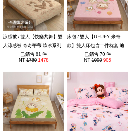
涼感被 / 雙人【快樂共舞】雙
床包 / 雙人【UFUFY 米奇
人涼感被 奇奇蒂蒂 炫冰系列
款】雙人床包含二件枕套 迪
已銷售 81 件
士尼 Disney 米奇 米妮
已銷售 70 件
NT
1780
1478
NT
1090
905
ABF201