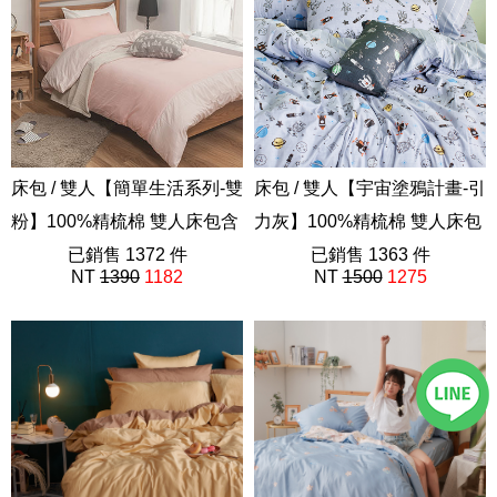
床包 / 雙人【簡單生活系列-雙
床包 / 雙人【宇宙塗鴉計畫-引
粉】100%精梳棉 雙人床包含
力灰】100%精梳棉 雙人床包
二件枕套
已銷售 1372 件
含二件枕套
已銷售 1363 件
NT
1390
1182
NT
1500
1275
40支精梳棉
40支精梳棉