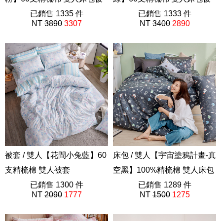
套組
已銷售 1335 件
套組
已銷售 1333 件
NT
3890
3307
NT
3400
2890
AAD212
極致系列
被套 / 雙人【花間小兔藍】60
床包 / 雙人【宇宙塗鴉計畫-真
支精梳棉 雙人被套
空黑】100%精梳棉 雙人床包
AAD202
已銷售 1300 件
含二件枕套
已銷售 1289 件
NT
2090
1777
NT
1500
1275
40支精梳棉