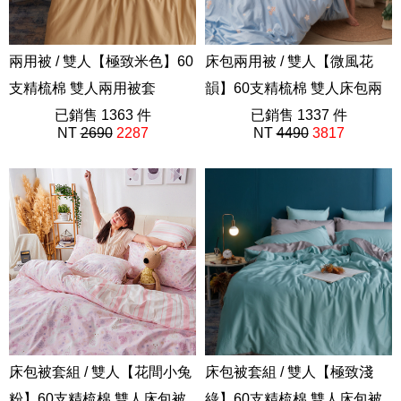
兩用被 / 雙人【極致米色】60
床包兩用被 / 雙人【微風花
支精梳棉 雙人兩用被套
韻】60支精梳棉 雙人床包兩
極致系列
已銷售 1363 件
用被套組
已銷售 1337 件
NT
2690
2287
NT
4490
3817
AAD201
床包被套組 / 雙人【花間小兔
床包被套組 / 雙人【極致淺
粉】60支精梳棉 雙人床包被
綠】60支精梳棉 雙人床包被