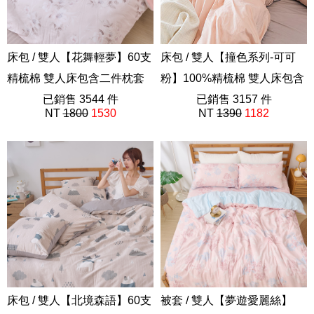
床包 / 雙人【花舞輕夢】60支
床包 / 雙人【撞色系列-可可
精梳棉 雙人床包含二件枕套
粉】100%精梳棉 雙人床包含
AAD201
已銷售 3544 件
二件枕套
已銷售 3157 件
NT
1800
1530
NT
1390
1182
40支精梳棉
床包 / 雙人【北境森語】60支
被套 / 雙人【夢遊愛麗絲】