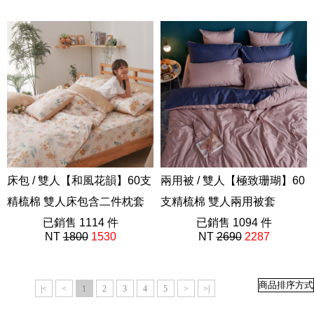
床包 / 雙人【和風花韻】60支
兩用被 / 雙人【極致珊瑚】60
精梳棉 雙人床包含二件枕套
支精梳棉 雙人兩用被套
AAD201
已銷售 1114 件
極致系列
已銷售 1094 件
NT
1800
1530
NT
2690
2287
|<
<
1
2
3
4
5
>
>|