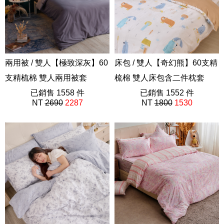
兩用被 / 雙人【極致深灰】60
床包 / 雙人【奇幻熊】60支精
支精梳棉 雙人兩用被套
梳棉 雙人床包含二件枕套
極致系列
已銷售 1558 件
AAD201
已銷售 1552 件
NT
2690
2287
NT
1800
1530