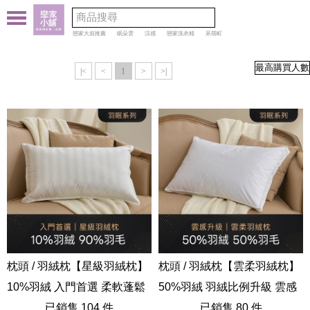
戀家大叔推薦
眠朵雲
涼感
戀家洗衣精
呆萌町
|<
<
1
>
>|
枕頭 / 羽絨枕【星級羽絨枕】
枕頭 / 羽絨枕【雲柔羽絨枕】
10%羽絨 入門首選 柔軟蓬鬆
50%羽絨 羽絨比例升級 雲感
支撐
已銷售 104 件
包覆 全棉立體表布
已銷售 80 件