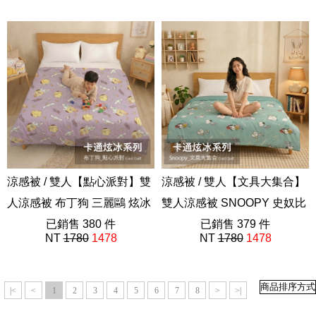
ABF101
涼感被 / 雙人【點心派對】雙
涼感被 / 雙人【文具大集合】
人涼感被 布丁狗 三麗鷗 炫冰
雙人涼感被 SNOOPY 史奴比
系列
已銷售 380 件
炫冰系列
已銷售 379 件
NT
1780
1478
NT
1780
1478
|<
<
1
2
3
4
5
6
7
8
>
>|