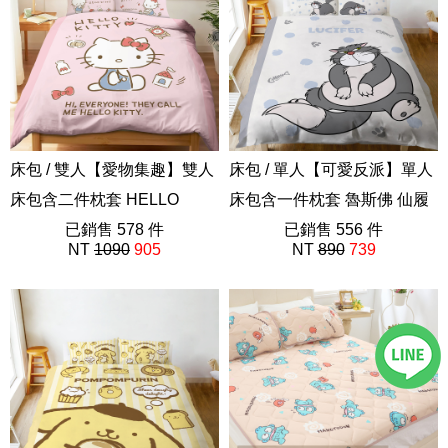
床包 / 雙人【愛物集趣】雙人
床包 / 單人【可愛反派】單人
床包含二件枕套 HELLO
床包含一件枕套 魯斯佛 仙履
KITTY 三麗鷗
已銷售 578 件
奇緣 迪士尼 路西法
已銷售 556 件
NT
1090
905
NT
890
739
ABF201
ABF201