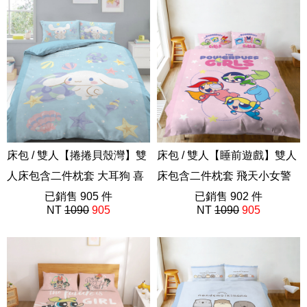
床包 / 雙人【捲捲貝殼灣】雙
床包 / 雙人【睡前遊戲】雙人
人床包含二件枕套 大耳狗 喜
床包含二件枕套 飛天小女警
拿 三麗鷗
已銷售 905 件
ABF201
已銷售 902 件
NT
1090
905
NT
1090
905
ABF201