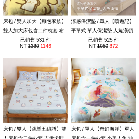
床包 / 雙人加大【麵包家族】
涼感保潔墊 / 單人【嘻遊記】
雙人加大床包含二件枕套 布
平單式 單人保潔墊 人魚漢頓
丁狗
已銷售 531 件
醜魚 卡通 炫冰系列
已銷售 525 件
NT
1380
1146
NT
1050
872
ABF201
床包 / 雙人【跳樂五線譜】雙
床包 / 單人【奇幻海洋】單人
人床包含二件枕套 吉伊卡哇
床包含一件枕套 小美人魚 迪