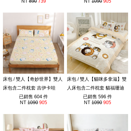
NT
890
739
NT
1090
905
ABF201
床包 / 雙人【奇妙世界】雙人
床包 / 雙人【貓咪多拿滋】雙
床包含二件枕套 吉伊卡哇
人床包含二件枕套 貓福珊迪
Chiikawa
已銷售 604 件
日本人氣插畫家 mofusand
已銷售 596 件
NT
1090
905
NT
1090
905
ABF201
ABF201