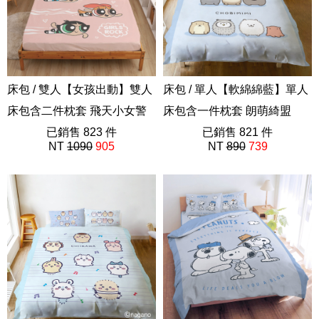
床包 / 雙人【女孩出動】雙人
床包 / 單人【軟綿綿藍】單人
床包含二件枕套 飛天小女警
床包含一件枕套 朗萌綺盟
ABF201
已銷售 823 件
nandemo ikimono
已銷售 821 件
NT
1090
905
NT
890
739
ABF201