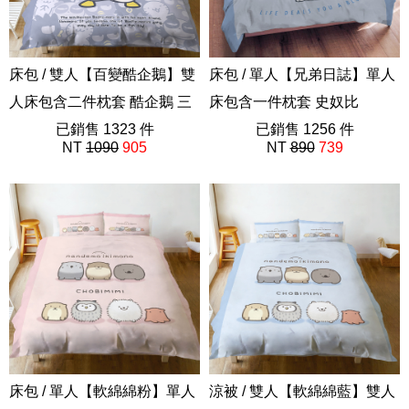
床包 / 雙人【百變酷企鵝】雙
床包 / 單人【兄弟日誌】單人
人床包含二件枕套 酷企鵝 三
床包含一件枕套 史奴比
麗鷗
已銷售 1323 件
SNOOPY
已銷售 1256 件
NT
1090
905
NT
890
739
ABF201
史努比75週年
床包 / 單人【軟綿綿粉】單人
涼被 / 雙人【軟綿綿藍】雙人