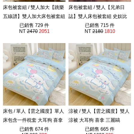
床包被套組 / 雙人加大【跳樂
床包被套組 / 雙人【兄弟日
五線譜】雙人加大床包被套組
誌】雙人床包被套組 史奴比
吉伊卡哇 Chiikawa
已銷售 729 件
SNOOPY
已銷售 715 件
NT
2470
2051
NT
2180
1810
ABF201
史努比75週年
床包 / 單人【雲之國度】單人
涼被 / 雙人【雲之國度】雙人
床包含一件枕套 大耳狗 喜拿
涼被 大耳狗 喜拿 三麗鷗
三麗鷗
已銷售 674 件
ABF201
已銷售 665 件