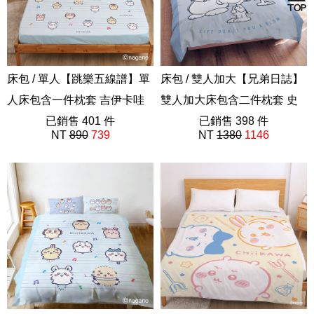
床包 / 單人【跳樂五線譜】單
床包 / 雙人加大【兄弟日誌】
人床包含一件枕套 吉伊卡哇
雙人加大床包含二件枕套 史
Chiikawa
已銷售 401 件
奴比 SNOOPY
已銷售 398 件
NT
890
739
NT
1380
1146
ABF201
史努比75週年