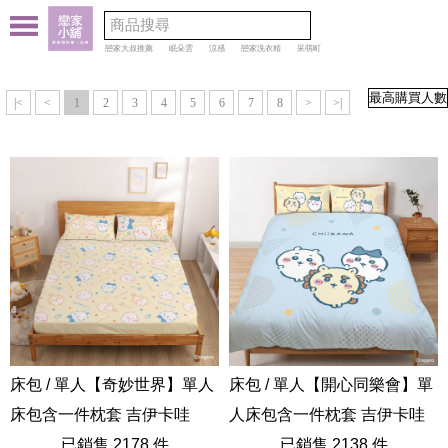
戀家大叔推薦
眠朵雲
涼感
戀家洗衣精
呆萌町
|<
<
1
2
3
4
5
6
7
8
>
>|
床包 / 單人【奇妙世界】單人
床包 / 單人【開心同樂會】單
床包含一件枕套 吉伊卡哇
人床包含一件枕套 吉伊卡哇
Chiikawa
已銷售 2178 件
Chiikawa
已銷售 2138 件