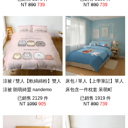
NT
890
739
NT
890
739
ABF201
ABF201
涼被 / 雙人【軟綿綿粉】雙人
床包 / 單人【上學筆記】單人
涼被 朗萌綺盟 nandemo
床包含一件枕套 呆萌町
ikimono
已銷售 2129 件
Dinotaeng 短尾矮袋鼠
已銷售 1919 件
NT
1090
905
NT
890
739
ABF201
Quokka Bobo Marsh