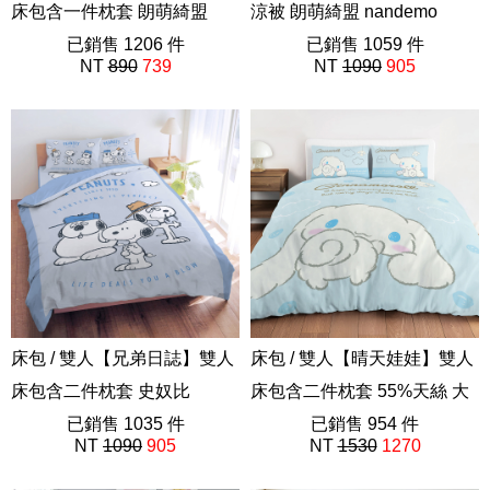
床包含一件枕套 朗萌綺盟
涼被 朗萌綺盟 nandemo
nandemo ikimono
已銷售 1206 件
ikimono
已銷售 1059 件
NT
890
739
NT
1090
905
ABF201
ABF201
床包 / 雙人【兄弟日誌】雙人
床包 / 雙人【晴天娃娃】雙人
床包含二件枕套 史奴比
床包含二件枕套 55%天絲 大
SNOOPY
已銷售 1035 件
耳狗 喜拿 三麗鷗
已銷售 954 件
NT
1090
905
NT
1530
1270
史努比75週年
ABF101