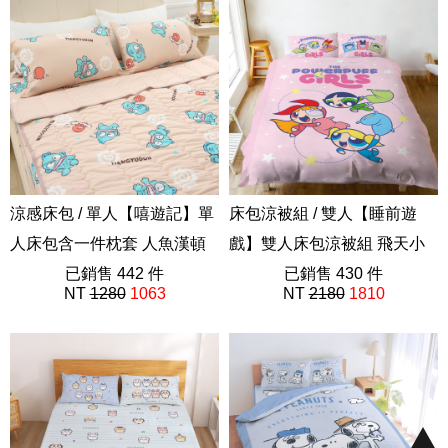
涼感床包 / 單人【嘻遊記】單
床包涼被組 / 雙人【睡前遊
人床包含一件枕套 人魚漢頓
戲】雙人床包涼被組 飛天小
醜魚 卡通 炫冰系列
已銷售 442 件
女警
已銷售 430 件
NT
1280
1063
NT
2180
1810
ABF201