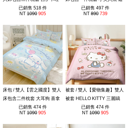
Chiikawa
已銷售 518 件
士尼公主 愛麗兒
已銷售 497 件
NT
1090
905
NT
890
739
ABF201
ABF201
床包 / 雙人【雲之國度】雙人
被套 / 雙人【愛物集趣】雙人
床包含二件枕套 大耳狗 喜拿
被套 HELLO KITTY 三麗鷗
三麗鷗
已銷售 474 件
ABF201
已銷售 474 件
NT
1090
905
NT
1090
905
ABF201