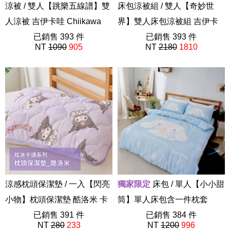
涼被 / 雙人【跳樂五線譜】雙
床包涼被組 / 雙人【奇妙世
人涼被 吉伊卡哇 Chiikawa
界】雙人床包涼被組 吉伊卡
ABF201
已銷售 393 件
哇 Chiikawa
已銷售 393 件
NT
1090
905
NT
2180
1810
ABF201
涼感枕頭保潔墊 / 一入【閃亮
獨家限定
床包 / 單人【小小甜
小物】枕頭保潔墊 酷洛米 卡
筒】單人床包含一件枕套
通 炫冰系列
已銷售 391 件
55%天絲 大耳狗 喜拿 三麗鷗
已銷售 384 件
NT
280
233
NT
1200
996