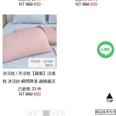
NT
950
650
NT
950
650
冰涼枕 / 月涼枕【藕紫】涼感
枕 冰涼紗 瞬間降溫 越躺越涼
已銷售 23 件
NT
950
650
|<
<
1
>
>|