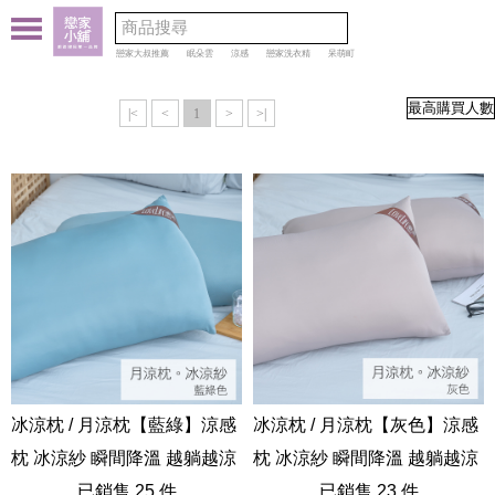
戀家大叔推薦
眠朵雲
涼感
戀家洗衣精
呆萌町
|<
<
1
>
>|
冰涼枕 / 月涼枕【藍綠】涼感
冰涼枕 / 月涼枕【灰色】涼感
枕 冰涼紗 瞬間降溫 越躺越涼
枕 冰涼紗 瞬間降溫 越躺越涼
已銷售 25 件
已銷售 23 件