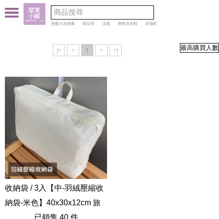
戀家大叔推薦
眠朵雲
涼感
戀家洗衣精
呆萌町
|<
<
1
>
>|
收納袋 / 3入【中-羽絨壓縮收
納袋-米色】40x30x12cm 旅
行衣物壓縮收納包 平均一入
已銷售 40 件