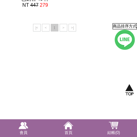
NT
447
279
$93
|<
<
1
>
>|
會員
首頁
結帳(0)