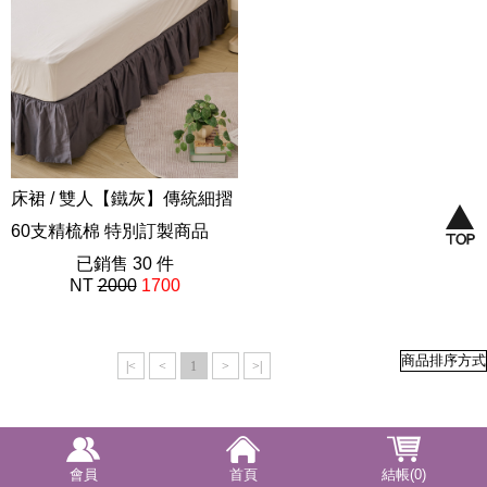
床裙 / 雙人【鐵灰】傳統細摺
60支精梳棉 特別訂製商品
已銷售 30 件
NT
2000
1700
|<
<
1
>
>|
會員
首頁
結帳(0)