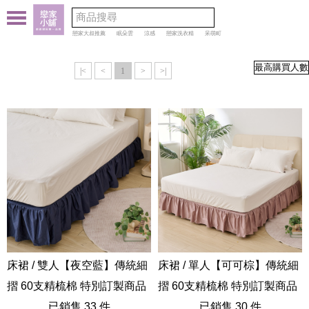
戀家大叔推薦
眠朵雲
涼感
戀家洗衣精
呆萌町
|<
<
1
>
>|
床裙 / 雙人【夜空藍】傳統細
床裙 / 單人【可可棕】傳統細
摺 60支精梳棉 特別訂製商品
摺 60支精梳棉 特別訂製商品
已銷售 33 件
已銷售 30 件