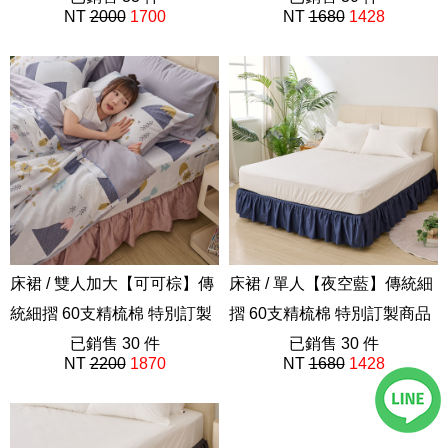
NT
2000
1700
NT
1680
1428
床裙 / 雙人加大【可可棕】傳
床裙 / 單人【夜空藍】傳統細
統細摺 60支精梳棉 特別訂製
摺 60支精梳棉 特別訂製商品
商品
已銷售 30 件
已銷售 30 件
NT
2200
1870
NT
1680
1428