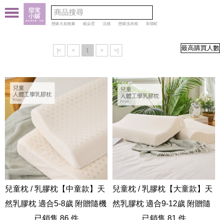
戀家大叔推薦
眠朵雲
涼感
戀家洗衣精
呆萌町
|<
<
1
>
>|
兒童枕 / 乳膠枕【中童款】天
兒童枕 / 乳膠枕【大童款】天
然乳膠枕 適合5-8歲 附贈隨機
然乳膠枕 適合9-12歲 附贈隨
花色枕套
已銷售 86 件
機花色枕套
已銷售 81 件