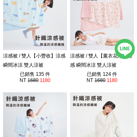
涼感被 / 雙人【小豐收】涼感
涼感被 / 雙人【薰衣花雨】涼
瞬間冰涼 雙人涼被
感 瞬間冰涼 雙人涼被
已銷售 135 件
已銷售 124 件
NT
1680
1180
NT
1680
1180