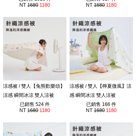
NT
1680
1180
NT
1680
1180
涼感被 / 雙人【兔熊歡樂頌】
涼感被 / 雙人【檸夏微風】涼
涼感 瞬間冰涼 雙人涼被
感 瞬間冰涼 雙人涼被
已銷售 524 件
已銷售 166 件
NT
1680
1180
NT
1680
1180