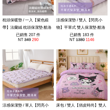
枕頭保暖墊 / 一入【紫色緞
涼感保潔墊 / 雙人【閃亮小
帶】法蘭絨 枕頭保潔墊 酷洛
物】平單式 雙人保潔墊 酷洛
米 正版授權 三麗鷗
已銷售 207 件
米 卡通 炫冰系列
已銷售 183 件
NT
349
290
NT
1380
1146
FW01
涼感保潔墊 / 單人【閃亮小
床包 / 雙人【俏皮時尚】雙人