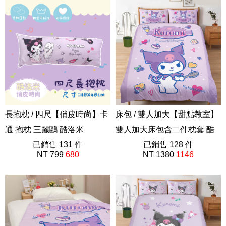
長抱枕 / 四尺【俏皮時尚】卡
床包 / 雙人加大【甜點教室】
通 抱枕 三麗鷗 酷洛米
雙人加大床包含二件枕套 酷
長抱枕新
已銷售 131 件
洛米 三麗鷗
已銷售 128 件
NT
799
680
NT
1380
1146
ABE201