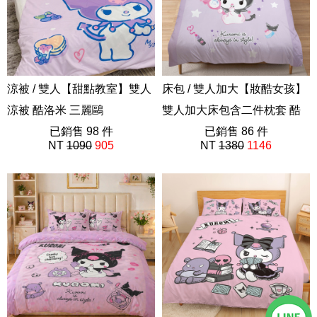
涼被 / 雙人【甜點教室】雙人
床包 / 雙人加大【妝酷女孩】
涼被 酷洛米 三麗鷗
雙人加大床包含二件枕套 酷
ABE201
已銷售 98 件
洛米 三麗鷗
已銷售 86 件
NT
1090
905
NT
1380
1146
ABF201