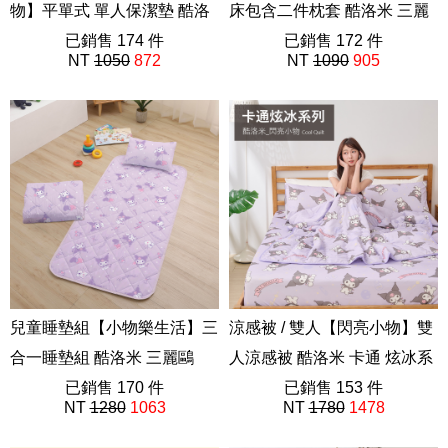
物】平單式 單人保潔墊 酷洛
床包含二件枕套 酷洛米 三麗
米 卡通 炫冰系列
已銷售 174 件
鷗
已銷售 172 件
NT
1050
872
NT
1090
905
ABF201
兒童睡墊組【小物樂生活】三
涼感被 / 雙人【閃亮小物】雙
合一睡墊組 酷洛米 三麗鷗
人涼感被 酷洛米 卡通 炫冰系
ACM005
已銷售 170 件
列
已銷售 153 件
NT
1280
1063
NT
1780
1478