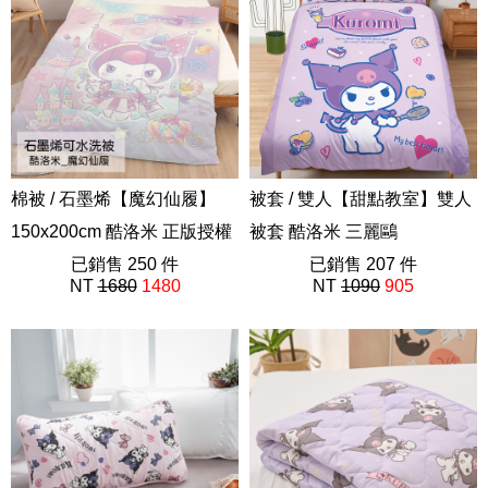
棉被 / 石墨烯【魔幻仙履】
被套 / 雙人【甜點教室】雙人
150x200cm 酷洛米 正版授權
被套 酷洛米 三麗鷗
三麗鷗 可水洗 抗寒冬被
已銷售 250 件
ABE201
已銷售 207 件
NT
1680
1480
NT
1090
905
FW01