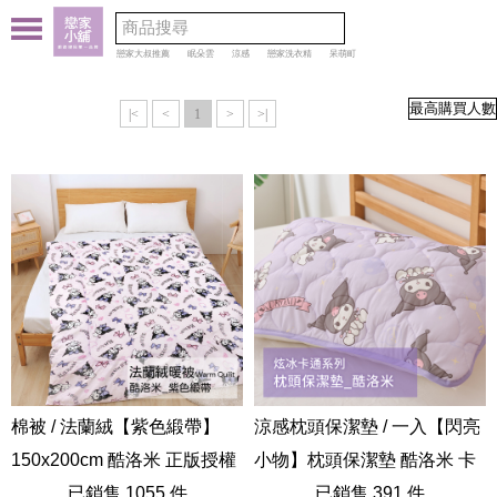
戀家大叔推薦
眠朵雲
涼感
戀家洗衣精
呆萌町
|<
<
1
>
>|
棉被 / 法蘭絨【紫色緞帶】
涼感枕頭保潔墊 / 一入【閃亮
150x200cm 酷洛米 正版授權
小物】枕頭保潔墊 酷洛米 卡
抗寒冬被 三麗鷗
已銷售 1055 件
通 炫冰系列
已銷售 391 件