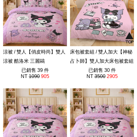
涼被 / 雙人【俏皮時尚】雙人
床包被套組 / 雙人加大【神秘
涼被 酷洛米 三麗鷗
占卜師】雙人加大床包被套組
ABF201
已銷售 39 件
55%天絲 酷洛米 三麗鷗
已銷售 30 件
NT
1090
905
NT
3500
2905
ABF101