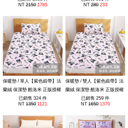
NT
2150
1785
NT
280
233
FW01
保暖墊 / 單人【紫色緞帶】法
保暖墊 / 雙人【紫色緞帶】法
蘭絨 保潔墊 酷洛米 正版授權
蘭絨 保潔墊 酷洛米 正版授權
三麗鷗
已銷售 324 件
三麗鷗
已銷售 259 件
NT
1350
1121
NT
1650
1370
FW01
FW01