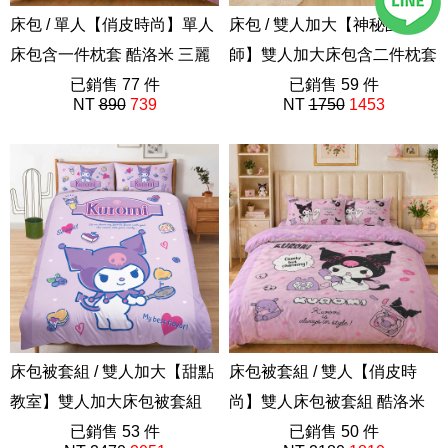
床包 / 單人【俏皮時尚】單人
床包 / 雙人加大【神秘占卜
床包含一件枕套 酷洛米 三麗
師】雙人加大床包含二件枕套
鷗
已銷售 77 件
55%天絲 酷洛米 三麗鷗
已銷售 59 件
NT
890
739
NT
1750
1453
ABF201
ABF101
床包被套組 / 雙人加大【甜點
床包被套組 / 雙人【俏皮時
教室】雙人加大床包被套組
尚】雙人床包被套組 酷洛米
酷洛米 三麗鷗
已銷售 53 件
三麗鷗
已銷售 50 件