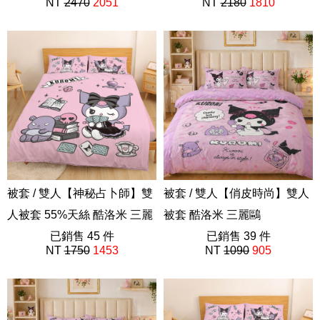
NT
2470
2051
NT
2180
1810
ABE201
ABF201
被套 / 雙人【神秘占卜師】雙
被套 / 雙人【俏皮時尚】雙人
人被套 55%天絲 酷洛米 三麗
被套 酷洛米 三麗鷗
鷗
已銷售 45 件
ABF201
已銷售 39 件
NT
1750
1453
NT
1090
905
ABF101