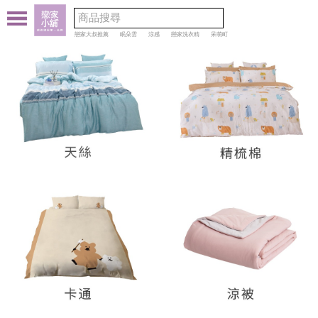
戀家大叔推薦
眠朵雲
涼感
戀家洗衣精
呆萌町