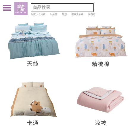
戀家大叔推薦
眠朵雲
涼感
戀家洗衣精
呆萌町