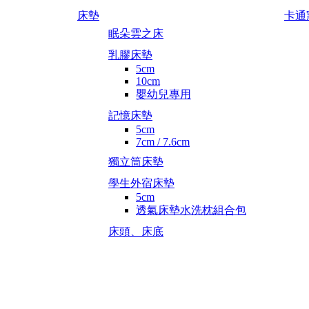
床墊
卡通
眠朵雲之床
乳膠床墊
5cm
10cm
嬰幼兒專用
記憶床墊
5cm
7cm / 7.6cm
獨立筒床墊
學生外宿床墊
5cm
透氣床墊水洗枕組合包
床頭、床底