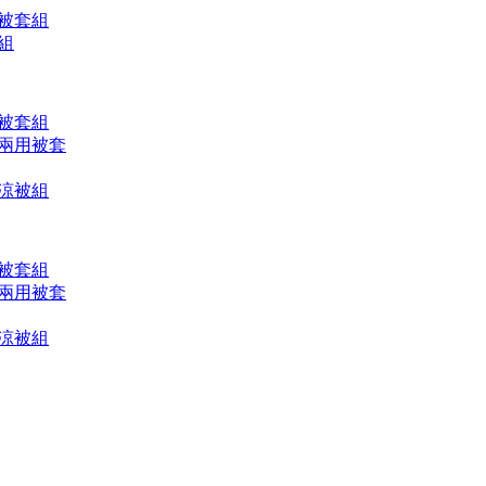
被套組
組
被套組
兩用被套
涼被組
被套組
兩用被套
涼被組