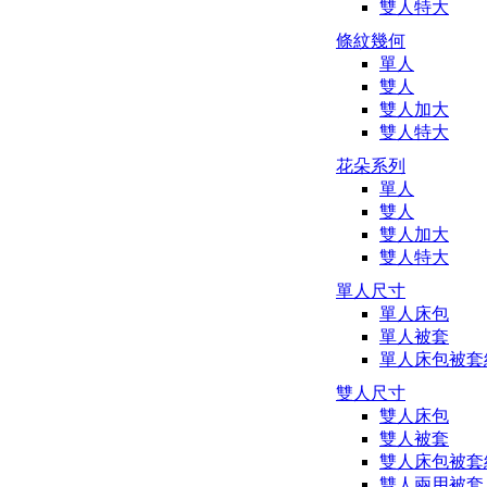
雙人特大
條紋幾何
單人
雙人
雙人加大
雙人特大
花朵系列
單人
雙人
雙人加大
雙人特大
單人尺寸
單人床包
單人被套
單人床包被套
雙人尺寸
雙人床包
雙人被套
雙人床包被套
雙人兩用被套