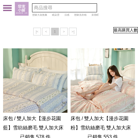
戀家大叔推薦
眠朵雲
涼感
戀家洗衣精
呆萌町
|<
<
1
>
>|
床包 / 雙人加大【漫步花園
床包 / 雙人加大【漫步花園
藍】雪紡絲磨毛 雙人加大床
粉】雪紡絲磨毛 雙人加大床
包含二件枕套
已銷售 578 件
包含二件枕套
已銷售 553 件