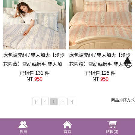
床包被套組 / 雙人加大【漫步
床包被套組 / 雙人加大【漫步
花園藍】雪紡絲磨毛 雙人加
花園粉】雪紡絲磨毛 雙人加
大床包被套組
已銷售 131 件
大床包被套組
已銷售 125 件
NT
950
NT
950
AAP312
AAP312
|<
<
1
>
>|
會員
首頁
結帳(0)