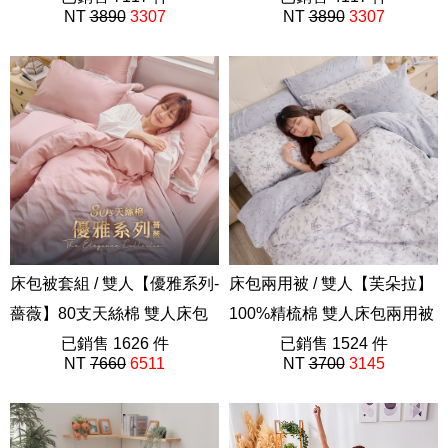
NT
3890
3307
NT
3890
3307
AAD201
床包被套組 / 雙人【優雅系列-
床包兩用被 / 雙人【芙朵拉】
薔薇】80支天絲棉 雙人床包
100%精梳棉 雙人床包兩用被
被套組
已銷售 1626 件
套組
已銷售 1524 件
NT
7660
6511
NT
3700
3145
202410新品
40支精梳棉