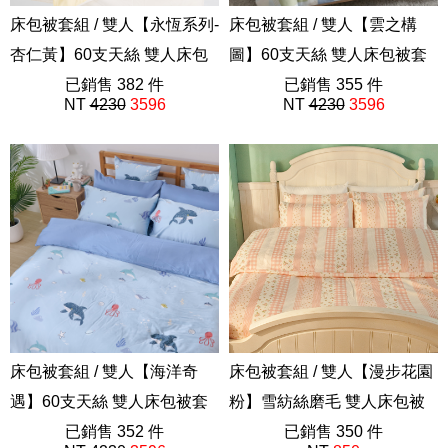
床包被套組 / 雙人【永恆系列-
床包被套組 / 雙人【雲之構
杏仁黃】60支天絲 雙人床包
圖】60支天絲 雙人床包被套
被套組
已銷售 382 件
組 獨家設計 FORME
已銷售 355 件
NT
4230
3596
NT
4230
3596
素色AAU201
202605新品
床包被套組 / 雙人【海洋奇
床包被套組 / 雙人【漫步花園
遇】60支天絲 雙人床包被套
粉】雪紡絲磨毛 雙人床包被
組
已銷售 352 件
套組
已銷售 350 件