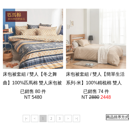
202605新品
202508新品
床包被套組 / 雙人【冬之舞
床包被套組 / 雙人【簡單生活
曲】100%匹馬棉 雙人床包被
系列-米】100%精梳棉 雙人
套組 棉中貴族 軟黃金
已銷售 80 件
床包被套組
已銷售 74 件
NT 5480
NT
2880
2448
AAA201
40支精梳棉
|<
<
1
2
3
>
>|