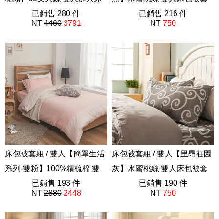
包被套組 獨家設計 FORME
已銷售 280 件
組
已銷售 216 件
NT
4460
3791
NT
750
202605新品
AAP212
床包被套組 / 雙人【簡單生活
床包被套組 / 雙人【里昂莊園
系列-雙粉】100%精梳棉 雙
灰】水蜜桃絲 雙人床包被套
人床包被套組
已銷售 193 件
組
已銷售 190 件
NT
2880
2448
NT
750
40支精梳棉
AAP212