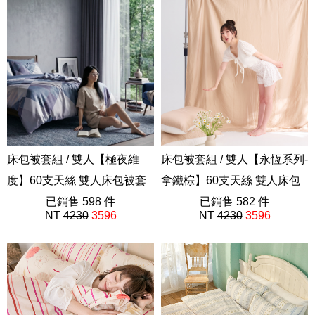
床包被套組 / 雙人【極夜維
床包被套組 / 雙人【永恆系列-
度】60支天絲 雙人床包被套
拿鐵棕】60支天絲 雙人床包
組 獨家設計 FORME
已銷售 598 件
被套組
已銷售 582 件
NT
4230
3596
NT
4230
3596
202605新品
素色AAU201