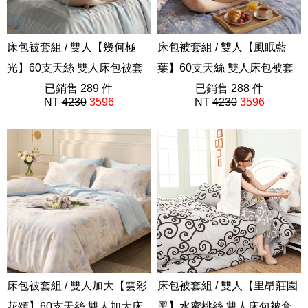
床包被套組 / 雙人【幾何極
床包被套組 / 雙人【風眠藍
光】60支天絲 雙人床包被套
葉】60支天絲 雙人床包被套
組 獨家設計 FORME
已銷售 289 件
組 獨家設計 FORME
已銷售 288 件
NT
4230
3596
NT
4230
3596
202605新品
202605新品
床包被套組 / 雙人加大【雲彩
床包被套組 / 雙人【里昂莊園
花頌】60支天絲 雙人加大床
黑】水蜜桃絲 雙人床包被套