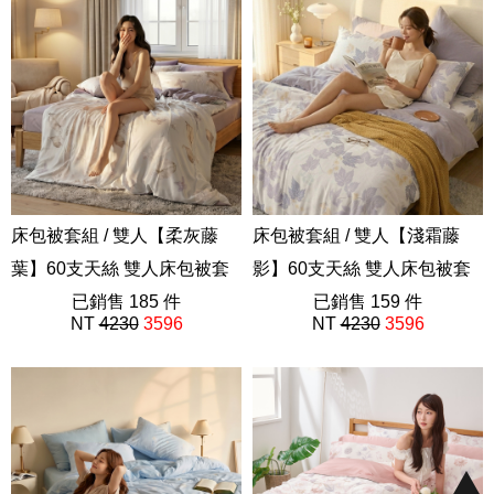
床包被套組 / 雙人【柔灰藤
床包被套組 / 雙人【淺霜藤
葉】60支天絲 雙人床包被套
影】60支天絲 雙人床包被套
組
已銷售 185 件
組 獨家設計 FORME
已銷售 159 件
NT
4230
3596
NT
4230
3596
202605新品
202605新品