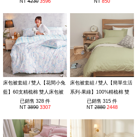
NT
4230
3596
NT
850
202410新品
AAP212
床包被套組 / 雙人【花間小兔
床包被套組 / 雙人【簡單生活
藍】60支精梳棉 雙人床包被
系列-果綠】100%精梳棉 雙
套組
已銷售 328 件
人床包被套組
已銷售 315 件
NT
3890
3307
NT
2880
2448
AAD212
40支精梳棉