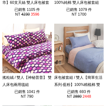
市】60支天絲 雙人床包被套
100%純棉 雙人床包被套組
組 獨家設計 FORME
已銷售 1105 件
AAC212
已銷售 1079 件
NT
4230
3596
NT 1700
202508新品
搖粒絨 / 雙人【神秘普普】 雙
床包被套組 / 雙人【簡單生活
人床包兩用毯組
系列-藍粉】100%精梳棉 雙
AAW215
已銷售 1041 件
人床包被套組
已銷售 693 件
NT 790
NT
2880
2448
40支精梳棉