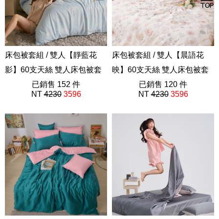
床包被套組 / 雙人【靜藍花
床包被套組 / 雙人【晨語花
影】60支天絲 雙人床包被套
映】60支天絲 雙人床包被套
組
已銷售 152 件
組
已銷售 120 件
NT
4230
3596
NT
4230
3596
202605新品
202506新品