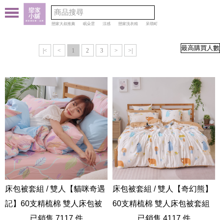
戀家大叔推薦
眠朵雲
涼感
戀家洗衣精
呆萌町
|<
<
1
2
3
>
>|
床包被套組 / 雙人【貓咪奇遇
床包被套組 / 雙人【奇幻熊】
記】60支精梳棉 雙人床包被
60支精梳棉 雙人床包被套組
套組
已銷售 7117 件
AAD201
已銷售 4117 件