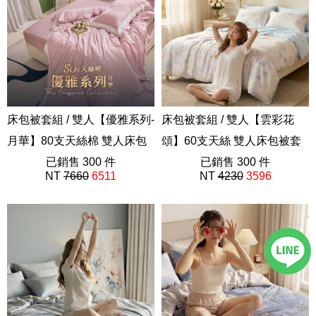
床包被套組 / 雙人【優雅系列-
床包被套組 / 雙人【雲彩花
月華】80支天絲棉 雙人床包
頌】60支天絲 雙人床包被套
被套組
已銷售 300 件
組 獨家設計 FORME
已銷售 300 件
NT
7660
6511
NT
4230
3596
202410新品
202605新品