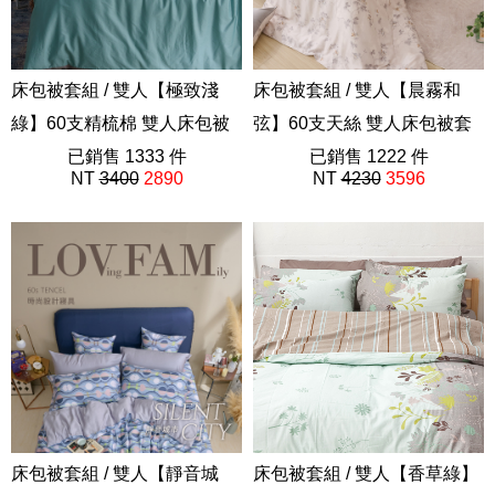
床包被套組 / 雙人【極致淺
床包被套組 / 雙人【晨霧和
綠】60支精梳棉 雙人床包被
弦】60支天絲 雙人床包被套
套組
已銷售 1333 件
組
已銷售 1222 件
NT
3400
2890
NT
4230
3596
極致系列
202504新品
床包被套組 / 雙人【靜音城
床包被套組 / 雙人【香草綠】