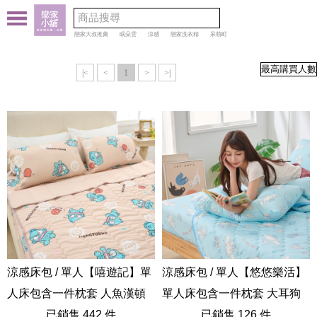
戀家大叔推薦
眠朵雲
涼感
戀家洗衣精
呆萌町
|<
<
1
>
>|
涼感床包 / 單人【嘻遊記】單
涼感床包 / 單人【悠悠樂活】
人床包含一件枕套 人魚漢頓
單人床包含一件枕套 大耳狗
醜魚 卡通 炫冰系列
已銷售 442 件
卡通 炫冰系列
已銷售 126 件