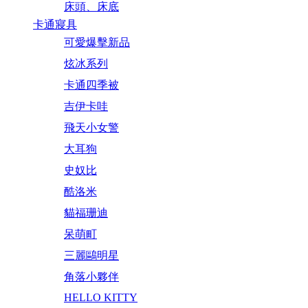
床頭、床底
卡通寢具
可愛爆擊新品
炫冰系列
卡通四季被
吉伊卡哇
飛天小女警
大耳狗
史奴比
酷洛米
貓福珊迪
呆萌町
三麗鷗明星
角落小夥伴
HELLO KITTY