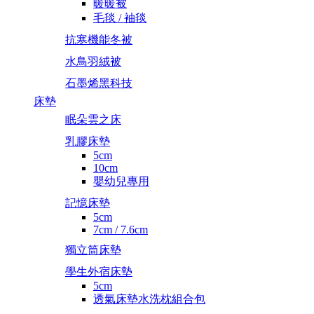
暖暖被
毛毯 / 袖毯
抗寒機能冬被
水鳥羽絨被
石墨烯黑科技
床墊
眠朵雲之床
乳膠床墊
5cm
10cm
嬰幼兒專用
記憶床墊
5cm
7cm / 7.6cm
獨立筒床墊
學生外宿床墊
5cm
透氣床墊水洗枕組合包