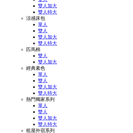
雙人加大
雙人特大
涼感床包
單人
雙人
雙人加大
雙人特大
匹馬棉
雙人
雙人加大
經典素色
單人
雙人
雙人加大
雙人特大
熱門獨家系列
單人
雙人
雙人加大
雙人特大
租屋外宿系列