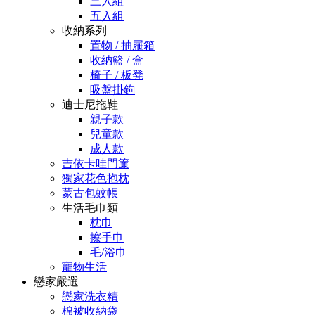
三入組
五入組
收納系列
置物 / 抽屜箱
收納籃 / 盒
椅子 / 板凳
吸盤掛鉤
迪士尼拖鞋
親子款
兒童款
成人款
吉依卡哇門簾
獨家花色抱枕
蒙古包蚊帳
生活毛巾類
枕巾
擦手巾
毛/浴巾
寵物生活
戀家嚴選
戀家洗衣精
棉被收納袋