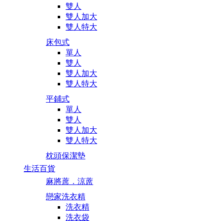
雙人
雙人加大
雙人特大
床包式
單人
雙人
雙人加大
雙人特大
平鋪式
單人
雙人
雙人加大
雙人特大
枕頭保潔墊
生活百貨
麻將蓆．涼蓆
戀家洗衣精
洗衣精
洗衣袋