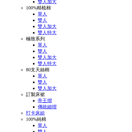
雙人加大
100%精梳棉
單人
雙人
雙人加大
雙人特大
極致系列
單人
雙人
雙人加大
雙人特大
80支天絲棉
單人
雙人
雙人加大
訂製床裙
帝王摺
傳統細摺
打卡床組
100%純棉
單人
雙人