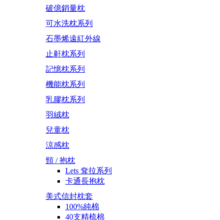
破億銷量枕
可水洗枕系列
石墨烯遠紅外線
止鼾枕系列
記憶枕系列
機能枕系列
乳膠枕系列
羽絨枕
兒童枕
涼感枕
頸 / 抱枕
Lets 耷拉系列
卡通長抱枕
美式信封枕套
100%純棉
40支精梳棉