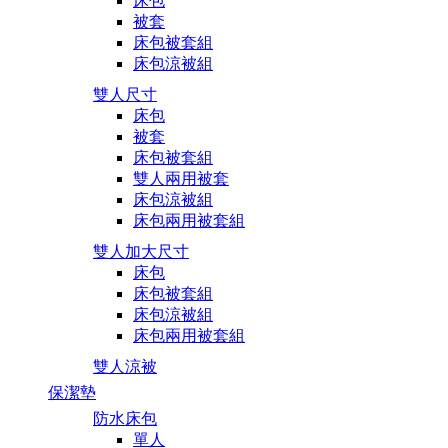
床包
被套
床包被套組
床包涼被組
雙人尺寸
床包
被套
床包被套組
雙人兩用被套
床包涼被組
床包兩用被套組
雙人加大尺寸
床包
床包被套組
床包涼被組
床包兩用被套組
雙人涼被
保潔墊
防水床包
單人