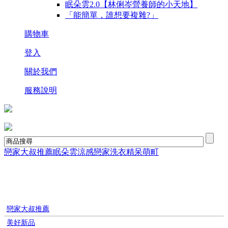
眠朵雲2.0【林俐岑營養師的小天地】
「能簡單，誰想要複雜?」
購物車
登入
關於我們
服務說明
戀家大叔推薦
眠朵雲
涼感
戀家洗衣精
呆萌町
戀家大叔推薦
美好新品