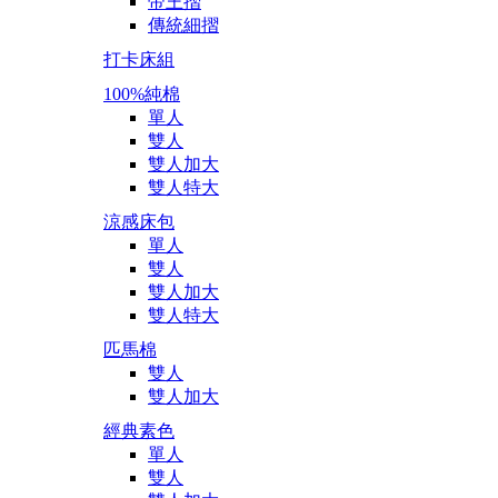
帝王摺
傳統細摺
打卡床組
100%純棉
單人
雙人
雙人加大
雙人特大
涼感床包
單人
雙人
雙人加大
雙人特大
匹馬棉
雙人
雙人加大
經典素色
單人
雙人