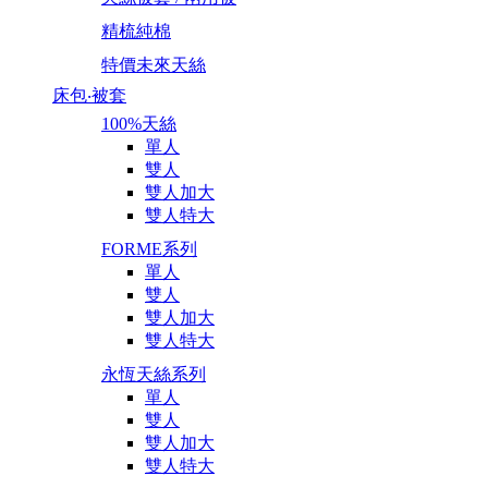
精梳純棉
特價未來天絲
床包‧被套
100%天絲
單人
雙人
雙人加大
雙人特大
FORME系列
單人
雙人
雙人加大
雙人特大
永恆天絲系列
單人
雙人
雙人加大
雙人特大