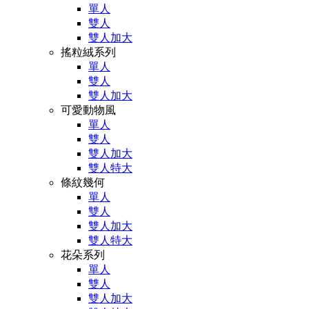
單人
雙人
雙人加大
搖粒絨系列
單人
雙人
雙人加大
可愛動物風
單人
雙人
雙人加大
雙人特大
條紋幾何
單人
雙人
雙人加大
雙人特大
花朵系列
單人
雙人
雙人加大