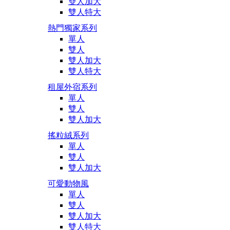
雙人加大
雙人特大
熱門獨家系列
單人
雙人
雙人加大
雙人特大
租屋外宿系列
單人
雙人
雙人加大
搖粒絨系列
單人
雙人
雙人加大
可愛動物風
單人
雙人
雙人加大
雙人特大