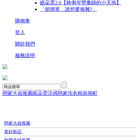
眠朵雲2.0【林俐岑營養師的小天地】
「能簡單，誰想要複雜?」
購物車
登入
關於我們
服務說明
戀家大叔推薦
眠朵雲
涼感
戀家洗衣精
呆萌町
戀家大叔推薦
美好新品