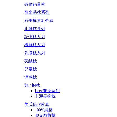
破億銷量枕
可水洗枕系列
石墨烯遠紅外線
止鼾枕系列
記憶枕系列
機能枕系列
乳膠枕系列
羽絨枕
兒童枕
涼感枕
頸 / 抱枕
Lets 耷拉系列
卡通長抱枕
美式信封枕套
100%純棉
40支精梳棉