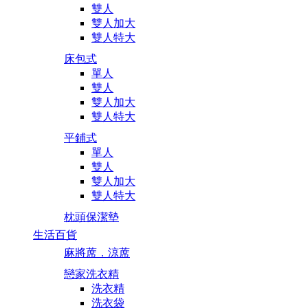
雙人
雙人加大
雙人特大
床包式
單人
雙人
雙人加大
雙人特大
平鋪式
單人
雙人
雙人加大
雙人特大
枕頭保潔墊
生活百貨
麻將蓆．涼蓆
戀家洗衣精
洗衣精
洗衣袋