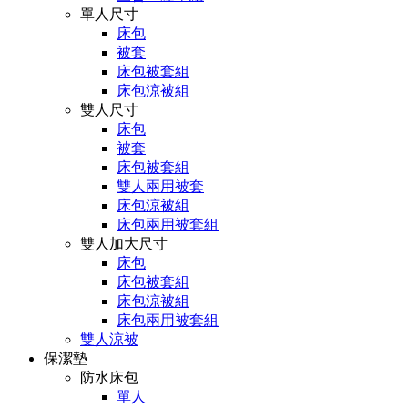
單人尺寸
床包
被套
床包被套組
床包涼被組
雙人尺寸
床包
被套
床包被套組
雙人兩用被套
床包涼被組
床包兩用被套組
雙人加大尺寸
床包
床包被套組
床包涼被組
床包兩用被套組
雙人涼被
保潔墊
防水床包
單人