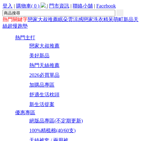
登入
|
購物車( 0 )
|
門市資訊
|
聯絡小舖
|
Facebook
熱門關鍵字
戀家大叔推薦
眠朵雲
涼感
戀家洗衣精
呆萌町
新品天
絲
超慢跑墊
熱門主打
戀家大叔推薦
美好新品
熱門天絲推薦
2026必買單品
加購品專區
舒適生活枕頭
新生活提案
優惠專區
絕版品專區(不定期更新)
100%精梳棉(40/60支)
天絲被套 / 兩用被