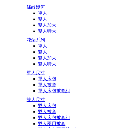
條紋幾何
單人
雙人
雙人加大
雙人特大
花朵系列
單人
雙人
雙人加大
雙人特大
單人尺寸
單人床包
單人被套
單人床包被套組
雙人尺寸
雙人床包
雙人被套
雙人床包被套組
雙人兩用被套