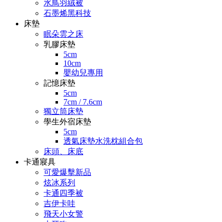
水鳥羽絨被
石墨烯黑科技
床墊
眠朵雲之床
乳膠床墊
5cm
10cm
嬰幼兒專用
記憶床墊
5cm
7cm / 7.6cm
獨立筒床墊
學生外宿床墊
5cm
透氣床墊水洗枕組合包
床頭、床底
卡通寢具
可愛爆擊新品
炫冰系列
卡通四季被
吉伊卡哇
飛天小女警