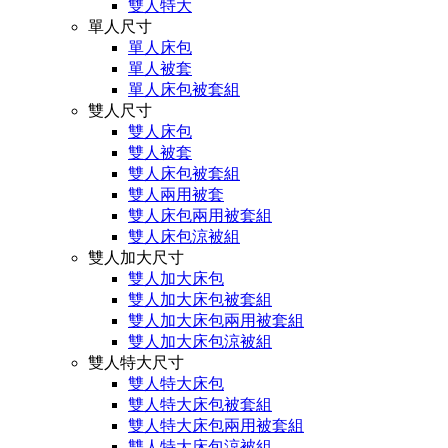
雙人特大
單人尺寸
單人床包
單人被套
單人床包被套組
雙人尺寸
雙人床包
雙人被套
雙人床包被套組
雙人兩用被套
雙人床包兩用被套組
雙人床包涼被組
雙人加大尺寸
雙人加大床包
雙人加大床包被套組
雙人加大床包兩用被套組
雙人加大床包涼被組
雙人特大尺寸
雙人特大床包
雙人特大床包被套組
雙人特大床包兩用被套組
雙人特大床包涼被組