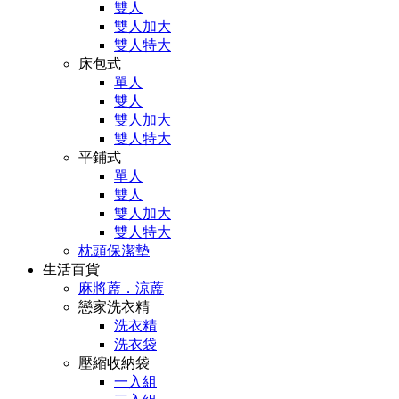
雙人
雙人加大
雙人特大
床包式
單人
雙人
雙人加大
雙人特大
平鋪式
單人
雙人
雙人加大
雙人特大
枕頭保潔墊
生活百貨
麻將蓆．涼蓆
戀家洗衣精
洗衣精
洗衣袋
壓縮收納袋
一入組