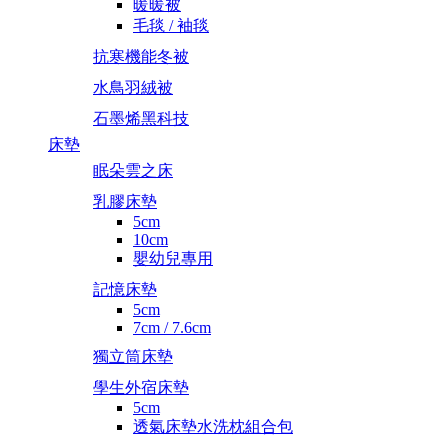
暖暖被
毛毯 / 袖毯
抗寒機能冬被
水鳥羽絨被
石墨烯黑科技
床墊
眠朵雲之床
乳膠床墊
5cm
10cm
嬰幼兒專用
記憶床墊
5cm
7cm / 7.6cm
獨立筒床墊
學生外宿床墊
5cm
透氣床墊水洗枕組合包