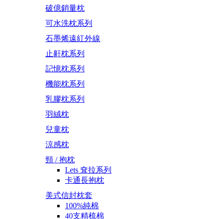
破億銷量枕
可水洗枕系列
石墨烯遠紅外線
止鼾枕系列
記憶枕系列
機能枕系列
乳膠枕系列
羽絨枕
兒童枕
涼感枕
頸 / 抱枕
Lets 耷拉系列
卡通長抱枕
美式信封枕套
100%純棉
40支精梳棉