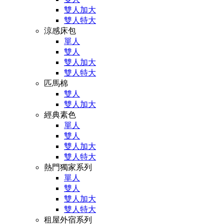
雙人加大
雙人特大
涼感床包
單人
雙人
雙人加大
雙人特大
匹馬棉
雙人
雙人加大
經典素色
單人
雙人
雙人加大
雙人特大
熱門獨家系列
單人
雙人
雙人加大
雙人特大
租屋外宿系列