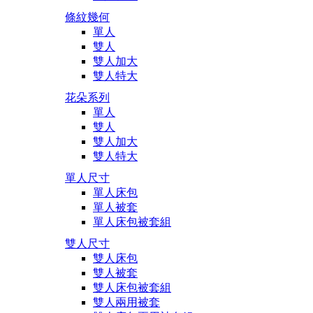
條紋幾何
單人
雙人
雙人加大
雙人特大
花朵系列
單人
雙人
雙人加大
雙人特大
單人尺寸
單人床包
單人被套
單人床包被套組
雙人尺寸
雙人床包
雙人被套
雙人床包被套組
雙人兩用被套