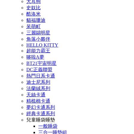
大耳狗
史奴比
酷洛米
貓福珊迪
呆萌町
三麗鷗明星
角落小夥伴
HELLO KITTY
超能力霸王
哆啦A夢
BT21宇宙明星
DC正義聯盟
熱門日系卡通
迪士尼系列
法蘭絨系列
天絲卡通
精梳棉卡通
夢幻卡通系列
經典卡通系列
兒童睡袋睡墊
一般睡袋
三合一睡墊組