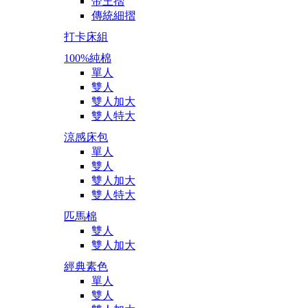
帝王摺
傳統細摺
打卡床組
100%純棉
單人
雙人
雙人加大
雙人特大
涼感床包
單人
雙人
雙人加大
雙人特大
匹馬棉
雙人
雙人加大
經典素色
單人
雙人