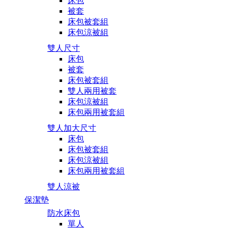
床包
被套
床包被套組
床包涼被組
雙人尺寸
床包
被套
床包被套組
雙人兩用被套
床包涼被組
床包兩用被套組
雙人加大尺寸
床包
床包被套組
床包涼被組
床包兩用被套組
雙人涼被
保潔墊
防水床包
單人