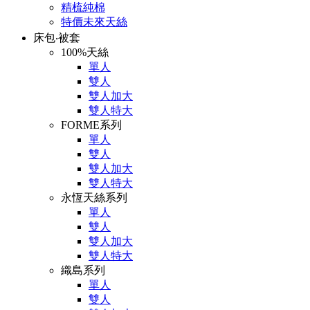
精梳純棉
特價未來天絲
床包‧被套
100%天絲
單人
雙人
雙人加大
雙人特大
FORME系列
單人
雙人
雙人加大
雙人特大
永恆天絲系列
單人
雙人
雙人加大
雙人特大
織島系列
單人
雙人