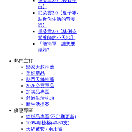
眠朵雲2.0【傑森宇
宙】
眠朵雲2.0【夏子雯-
貼近你生活的營養
師】
眠朵雲2.0【林俐岑
營養師的小天地】
「能簡單，誰想要
複雜?」
熱門主打
戀家大叔推薦
美好新品
熱門天絲推薦
2026必買單品
加購品專區
舒適生活枕頭
新生活提案
優惠專區
絕版品專區(不定期更新)
100%精梳棉(40/60支)
天絲被套 / 兩用被