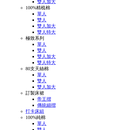
雙人加大
100%精梳棉
單人
雙人
雙人加大
雙人特大
極致系列
單人
雙人
雙人加大
雙人特大
80支天絲棉
單人
雙人
雙人加大
訂製床裙
帝王摺
傳統細摺
打卡床組
100%純棉
單人
雙人