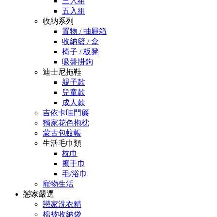
三入組
五入組
收納系列
置物 / 抽屜箱
收納籃 / 盒
椅子 / 板凳
吸盤掛鉤
迪士尼拖鞋
親子款
兒童款
成人款
吉依卡哇門簾
獨家花色抱枕
蒙古包蚊帳
生活毛巾類
枕巾
擦手巾
毛/浴巾
寵物生活
戀家嚴選
戀家洗衣精
棉被收納袋