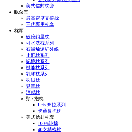
美式信封枕套
眠朵雲
最高密度支撐枕
三代專用枕套
枕頭
破億銷量枕
可水洗枕系列
石墨烯遠紅外線
止鼾枕系列
記憶枕系列
機能枕系列
乳膠枕系列
羽絨枕
兒童枕
涼感枕
頸 / 抱枕
Lets 耷拉系列
卡通長抱枕
美式信封枕套
100%純棉
40支精梳棉