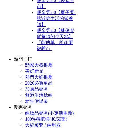
眠朵雲2.0【傑森宇
宙】
眠朵雲2.0【夏子雯-
貼近你生活的營養
師】
眠朵雲2.0【林俐岑
營養師的小天地】
「能簡單，誰想要
複雜?」
熱門主打
戀家大叔推薦
美好新品
熱門天絲推薦
2026必買單品
加購品專區
舒適生活枕頭
新生活提案
優惠專區
絕版品專區(不定期更新)
100%精梳棉(40/60支)
天絲被套 / 兩用被