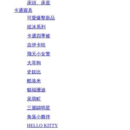
床頭、床底
卡通寢具
可愛爆擊新品
炫冰系列
卡通四季被
吉伊卡哇
飛天小女警
大耳狗
史奴比
酷洛米
貓福珊迪
呆萌町
三麗鷗明星
角落小夥伴
HELLO KITTY