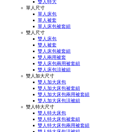
雙人特大
單人尺寸
單人床包
單人被套
單人床包被套組
雙人尺寸
雙人床包
雙人被套
雙人床包被套組
雙人兩用被套
雙人床包兩用被套組
雙人床包涼被組
雙人加大尺寸
雙人加大床包
雙人加大床包被套組
雙人加大床包兩用被套組
雙人加大床包涼被組
雙人特大尺寸
雙人特大床包
雙人特大床包被套組
雙人特大床包兩用被套組
雙人特大床包涼被組