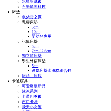
水鳥羽絨被
石墨烯黑科技
床墊
眠朵雲之床
乳膠床墊
5cm
10cm
嬰幼兒專用
記憶床墊
5cm
7cm / 7.6cm
獨立筒床墊
學生外宿床墊
5cm
透氣床墊水洗枕組合包
床頭、床底
卡通寢具
可愛爆擊新品
炫冰系列
卡通四季被
吉伊卡哇
飛天小女警