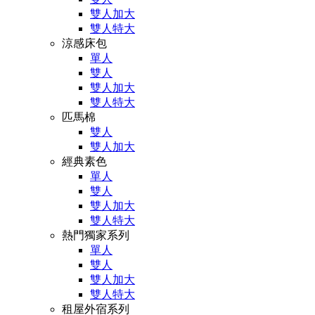
雙人加大
雙人特大
涼感床包
單人
雙人
雙人加大
雙人特大
匹馬棉
雙人
雙人加大
經典素色
單人
雙人
雙人加大
雙人特大
熱門獨家系列
單人
雙人
雙人加大
雙人特大
租屋外宿系列