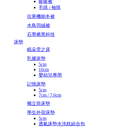
暖暖被
毛毯 / 袖毯
抗寒機能冬被
水鳥羽絨被
石墨烯黑科技
床墊
眠朵雲之床
乳膠床墊
5cm
10cm
嬰幼兒專用
記憶床墊
5cm
7cm / 7.6cm
獨立筒床墊
學生外宿床墊
5cm
透氣床墊水洗枕組合包