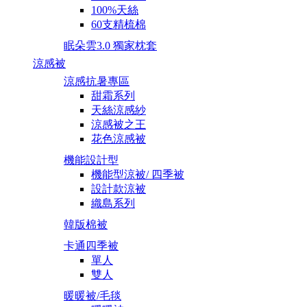
100%天絲
60支精梳棉
眠朵雲3.0 獨家枕套
涼感被
涼感抗暑專區
甜霜系列
天絲涼感紗
涼感被之王
花色涼感被
機能設計型
機能型涼被/ 四季被
設計款涼被
織島系列
韓版棉被
卡通四季被
單人
雙人
暖暖被/毛毯