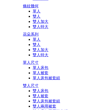
條紋幾何
單人
雙人
雙人加大
雙人特大
花朵系列
單人
雙人
雙人加大
雙人特大
單人尺寸
單人床包
單人被套
單人床包被套組
雙人尺寸
雙人床包
雙人被套
雙人床包被套組
雙人兩用被套