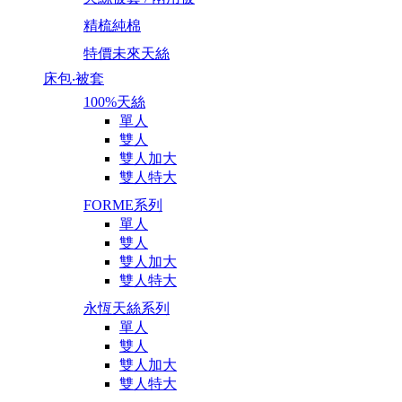
精梳純棉
特價未來天絲
床包‧被套
100%天絲
單人
雙人
雙人加大
雙人特大
FORME系列
單人
雙人
雙人加大
雙人特大
永恆天絲系列
單人
雙人
雙人加大
雙人特大