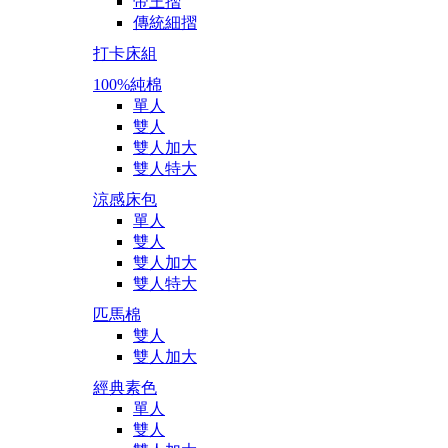
帝王摺
傳統細摺
打卡床組
100%純棉
單人
雙人
雙人加大
雙人特大
涼感床包
單人
雙人
雙人加大
雙人特大
匹馬棉
雙人
雙人加大
經典素色
單人
雙人