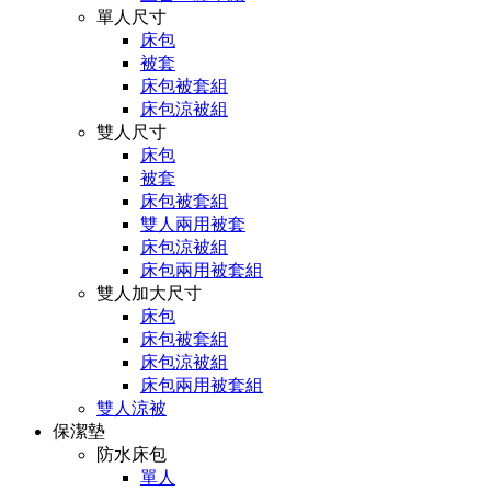
單人尺寸
床包
被套
床包被套組
床包涼被組
雙人尺寸
床包
被套
床包被套組
雙人兩用被套
床包涼被組
床包兩用被套組
雙人加大尺寸
床包
床包被套組
床包涼被組
床包兩用被套組
雙人涼被
保潔墊
防水床包
單人