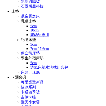
水鳥羽絨被
石墨烯黑科技
床墊
眠朵雲之床
乳膠床墊
5cm
10cm
嬰幼兒專用
記憶床墊
5cm
7cm / 7.6cm
獨立筒床墊
學生外宿床墊
5cm
透氣床墊水洗枕組合包
床頭、床底
卡通寢具
可愛爆擊新品
炫冰系列
卡通四季被
吉伊卡哇
飛天小女警