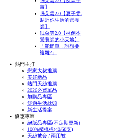
眠朵雲2.0【傑森宇
宙】
眠朵雲2.0【夏子雯-
貼近你生活的營養
師】
眠朵雲2.0【林俐岑
營養師的小天地】
「能簡單，誰想要
複雜?」
熱門主打
戀家大叔推薦
美好新品
熱門天絲推薦
2026必買單品
加購品專區
舒適生活枕頭
新生活提案
優惠專區
絕版品專區(不定期更新)
100%精梳棉(40/60支)
天絲被套 / 兩用被