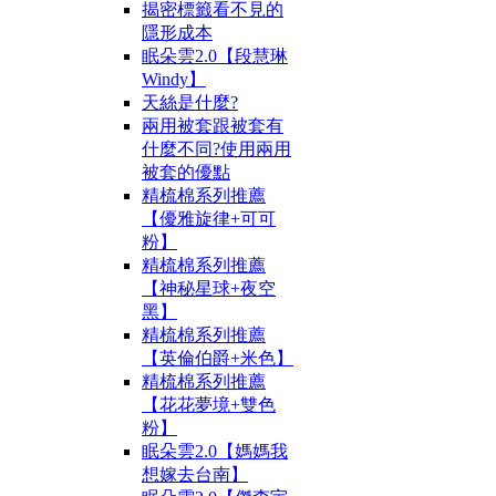
揭密標籤看不見的
隱形成本
眠朵雲2.0【段慧琳
Windy】
天絲是什麼?
兩用被套跟被套有
什麼不同?使用兩用
被套的優點
精梳棉系列推薦
【優雅旋律+可可
粉】
精梳棉系列推薦
【神秘星球+夜空
黑】
精梳棉系列推薦
【英倫伯爵+米色】
精梳棉系列推薦
【花花夢境+雙色
粉】
眠朵雲2.0【媽媽我
想嫁去台南】