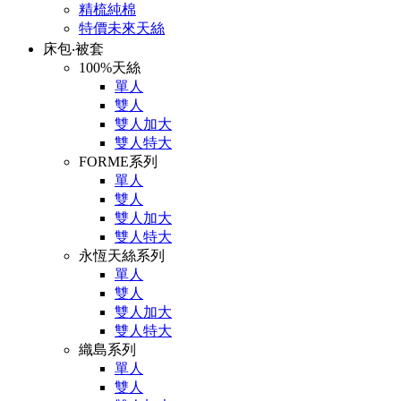
精梳純棉
特價未來天絲
床包‧被套
100%天絲
單人
雙人
雙人加大
雙人特大
FORME系列
單人
雙人
雙人加大
雙人特大
永恆天絲系列
單人
雙人
雙人加大
雙人特大
織島系列
單人
雙人