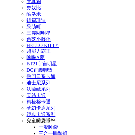
大耳狗
史奴比
酷洛米
貓福珊迪
呆萌町
三麗鷗明星
角落小夥伴
HELLO KITTY
超能力霸王
哆啦A夢
BT21宇宙明星
DC正義聯盟
熱門日系卡通
迪士尼系列
法蘭絨系列
天絲卡通
精梳棉卡通
夢幻卡通系列
經典卡通系列
兒童睡袋睡墊
一般睡袋
三合一睡墊組