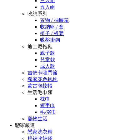
三入組
五入組
收納系列
置物 / 抽屜箱
收納籃 / 盒
椅子 / 板凳
吸盤掛鉤
迪士尼拖鞋
親子款
兒童款
成人款
吉依卡哇門簾
獨家花色抱枕
蒙古包蚊帳
生活毛巾類
枕巾
擦手巾
毛/浴巾
寵物生活
戀家嚴選
戀家洗衣精
棉被收納袋