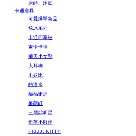
床頭、床底
卡通寢具
可愛爆擊新品
炫冰系列
卡通四季被
吉伊卡哇
飛天小女警
大耳狗
史奴比
酷洛米
貓福珊迪
呆萌町
三麗鷗明星
角落小夥伴
HELLO KITTY