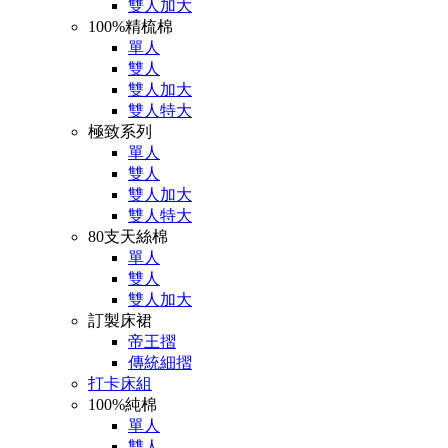
雙人加大
100%精梳棉
單人
雙人
雙人加大
雙人特大
極致系列
單人
雙人
雙人加大
雙人特大
80支天絲棉
單人
雙人
雙人加大
訂製床裙
帝王摺
傳統細摺
打卡床組
100%純棉
單人
雙人