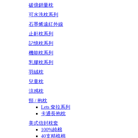
破億銷量枕
可水洗枕系列
石墨烯遠紅外線
止鼾枕系列
記憶枕系列
機能枕系列
乳膠枕系列
羽絨枕
兒童枕
涼感枕
頸 / 抱枕
Lets 耷拉系列
卡通長抱枕
美式信封枕套
100%純棉
40支精梳棉